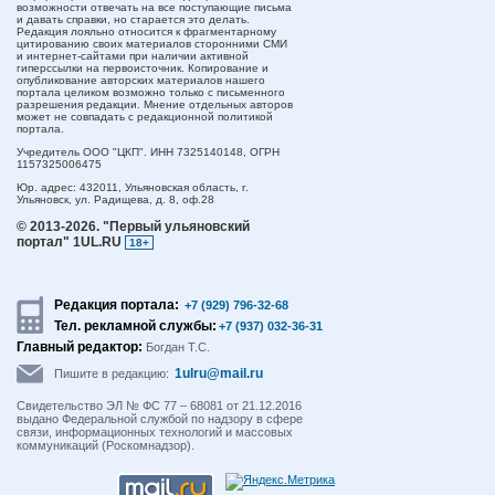
возможности отвечать на все поступающие письма
и давать справки, но старается это делать.
Редакция лояльно относится к фрагментарному
цитированию своих материалов сторонними СМИ
и интернет-сайтами при наличии активной
гиперссылки на первоисточник. Копирование и
опубликование авторских материалов нашего
портала целиком возможно только с письменного
разрешения редакции. Мнение отдельных авторов
может не совпадать с редакционной политикой
портала.
Учредитель ООО "ЦКП". ИНН 7325140148, ОГРН
1157325006475
Юр. адрес:
432011,
Ульяновская область,
г.
Ульяновск,
ул. Радищева, д. 8, оф.28
© 2013-2026.
"Первый ульяновский
портал" 1UL.RU
18+
Редакция портала:
+7 (929) 796-32-68
Тел. рекламной службы:
+7 (937) 032-36-31
Главный редактор:
Богдан Т.С.
1ulru@mail.ru
Пишите в редакцию:
Свидетельство ЭЛ № ФС 77 – 68081 от 21.12.2016
выдано Федеральной службой по надзору в сфере
связи, информационных технологий и массовых
коммуникаций (Роскомнадзор).