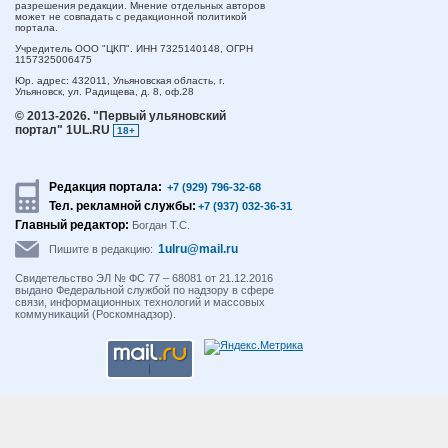
разрешения редакции. Мнение отдельных авторов
может не совпадать с редакционной политикой
портала.
Учредитель ООО "ЦКП". ИНН 7325140148, ОГРН
1157325006475
Юр. адрес:
432011,
Ульяновская область,
г.
Ульяновск,
ул. Радищева, д. 8, оф.28
© 2013-2026.
"Первый ульяновский
портал" 1UL.RU
18+
Редакция портала:
+7 (929) 796-32-68
Тел. рекламной службы:
+7 (937) 032-36-31
Главный редактор:
Богдан Т.С.
1ulru@mail.ru
Пишите в редакцию:
Свидетельство ЭЛ № ФС 77 – 68081 от 21.12.2016
выдано Федеральной службой по надзору в сфере
связи, информационных технологий и массовых
коммуникаций (Роскомнадзор).