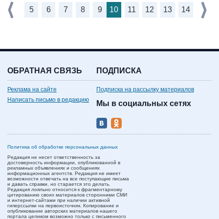
5
6
7
8
9
10
11
12
13
14
ОБРАТНАЯ СВЯЗЬ
ПОДПИСКА
Реклама на сайте
Подписка на рассылку материалов
Написать письмо в редакцию
Мы в социальных сетях
Политика об обработке персональных данных
Редакция не несет ответственность за
достоверность информации, опубликованной в
рекламных объявлениях и сообщениях
информационных агентств. Редакция не имеет
возможности отвечать на все поступающие письма
и давать справки, но старается это делать.
Редакция лояльно относится к фрагментарному
цитированию своих материалов сторонними СМИ
и интернет-сайтами при наличии активной
гиперссылки на первоисточник. Копирование и
опубликование авторских материалов нашего
портала целиком возможно только с письменного