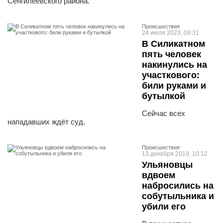
Сенгилеевского района.
Проиcшествия
24 июля 2023, 09:31
В Силикатном
пять человек
накинулись на
участкового:
били руками и
бутылкой
Сейчас всех
нападавших ждёт суд.
Проиcшествия
13 декабря 2019, 10:12
Ульяновцы
вдвоем
набросились на
собутыльника и
убили его