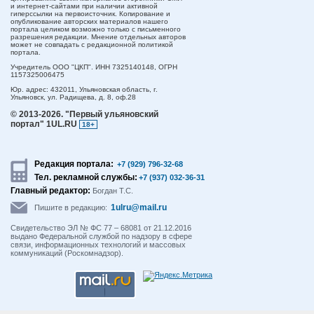
и интернет-сайтами при наличии активной
гиперссылки на первоисточник. Копирование и
опубликование авторских материалов нашего
портала целиком возможно только с письменного
разрешения редакции. Мнение отдельных авторов
может не совпадать с редакционной политикой
портала.
Учредитель ООО "ЦКП". ИНН 7325140148, ОГРН
1157325006475
Юр. адрес:
432011,
Ульяновская область,
г.
Ульяновск,
ул. Радищева, д. 8, оф.28
© 2013-2026.
"Первый ульяновский
портал" 1UL.RU
18+
Редакция портала:
+7 (929) 796-32-68
Тел. рекламной службы:
+7 (937) 032-36-31
Главный редактор:
Богдан Т.С.
1ulru@mail.ru
Пишите в редакцию:
Свидетельство ЭЛ № ФС 77 – 68081 от 21.12.2016
выдано Федеральной службой по надзору в сфере
связи, информационных технологий и массовых
коммуникаций (Роскомнадзор).