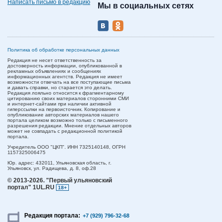
Написать письмо в редакцию
Мы в социальных сетях
Политика об обработке персональных данных
Редакция не несет ответственность за
достоверность информации, опубликованной в
рекламных объявлениях и сообщениях
информационных агентств. Редакция не имеет
возможности отвечать на все поступающие письма
и давать справки, но старается это делать.
Редакция лояльно относится к фрагментарному
цитированию своих материалов сторонними СМИ
и интернет-сайтами при наличии активной
гиперссылки на первоисточник. Копирование и
опубликование авторских материалов нашего
портала целиком возможно только с письменного
разрешения редакции. Мнение отдельных авторов
может не совпадать с редакционной политикой
портала.
Учредитель ООО "ЦКП". ИНН 7325140148, ОГРН
1157325006475
Юр. адрес:
432011,
Ульяновская область,
г.
Ульяновск,
ул. Радищева, д. 8, оф.28
© 2013-2026.
"Первый ульяновский
портал" 1UL.RU
18+
Редакция портала:
+7 (929) 796-32-68