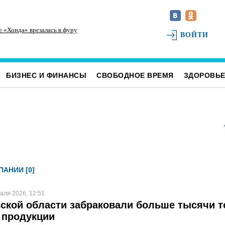
е «Хонда» врезалась в фуру
Инзенцы простятся с земляком, погибшим на
На
ВОЙТИ
СВО
св
БИЗНЕС И ФИНАНСЫ
СВОБОДНОЕ ВРЕМЯ
ЗДОРОВЬ
АНИИ [0]
аля 2026, 12:51
ской области забраковали больше тысячи т
 продукции