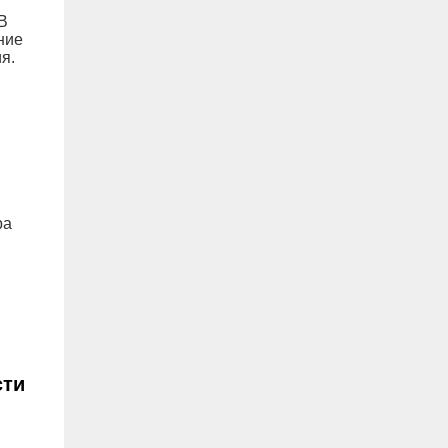
В
ние
я.
ра
сти