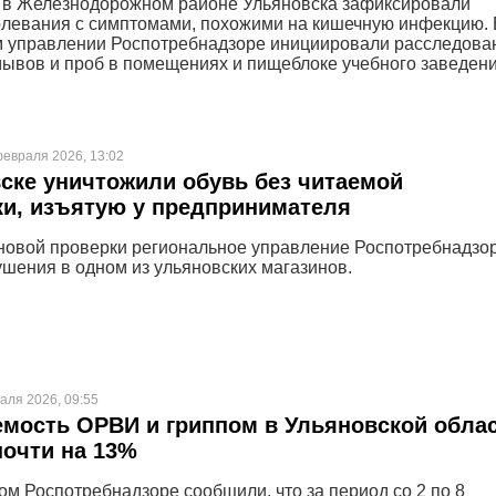
 в Железнодорожном районе Ульяновска зафиксировали
левания с симптомами, похожими на кишечную инфекцию. 
 управлении Роспотребнадзоре инициировали расследова
мывов и проб в помещениях и пищеблоке учебного заведени
февраля 2026, 13:02
ске уничтожили обувь без читаемой
и, изъятую у предпринимателя
новой проверки региональное управление Роспотребнадзо
шения в одном из ульяновских магазинов.
аля 2026, 09:55
мость ОРВИ и гриппом в Ульяновской обла
очти на 13%
ом Роспотребнадзоре сообщили, что за период со 2 по 8