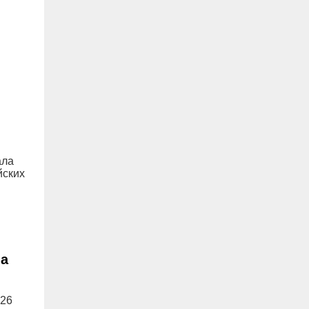
ала
йских
ла
 26