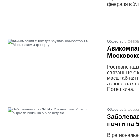
февраля в Ул
3 февра
Общество
Авикомпан
Московск
Ространснадз
связанные с 
масштабная п
аэропортах п
Потешкина.
2 февра
Общество
Заболева
почти на 
В региональн