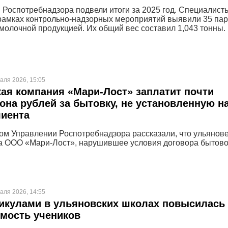
 Роспотребнадзора подвели итоги за 2025 год. Специалист
рамках контрольно-надзорных мероприятий выявили 35 пар
молочной продукцией. Их общий вес составил 1,043 тонны.
аля 2026, 15:05
ая компания «Мари-Лост» заплатит почти
на рублей за бытовку, не установленную н
лиента
ом Управлении Роспотребнадзора рассказали, что ульянов
на ООО «Мари-Лост», нарушившее условия договора бытово
аля 2026, 14:55
икулами в ульяновских школах повысилась
мость учеников