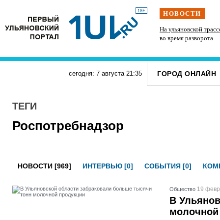
18+
НОВОСТИ
Подросток на питбайке сшиб двух 15-летних
На ульяновской трасс
велосипедисток в Павловке
во время разворота
ГОРОД ОНЛАЙН
сегодня: 7 августа
21
:
35
ТЕГИ
Роспотребнадзор
НОВОСТИ [969]
ИНТЕРВЬЮ [0]
СОБЫТИЯ [0]
КОМП
19 февр
Общество
В Ульянов
молочной