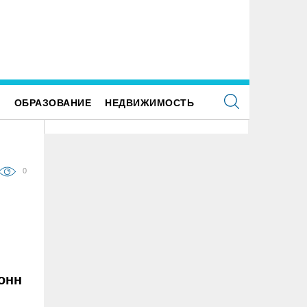
 улице Локомотивной в пятницу отключат
Для обслуживания кладбищ Улья
етофоры
закупили новую спецтехнику
Е
ОБРАЗОВАНИЕ
НЕДВИЖИМОСТЬ
0
онн