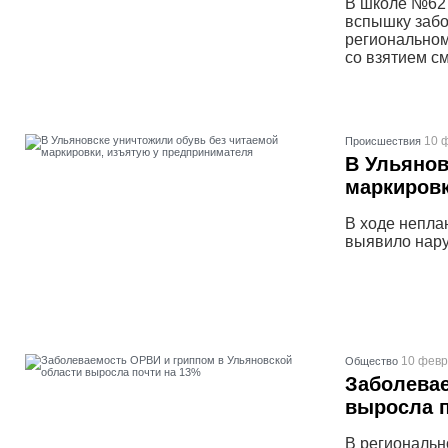
В школе №62
вспышку забо
региональном
со взятием с
10 
Проиcшествия
В Ульянов
маркировк
В ходе непла
выявило нару
10 февр
Общество
Заболевае
выросла п
В региональн