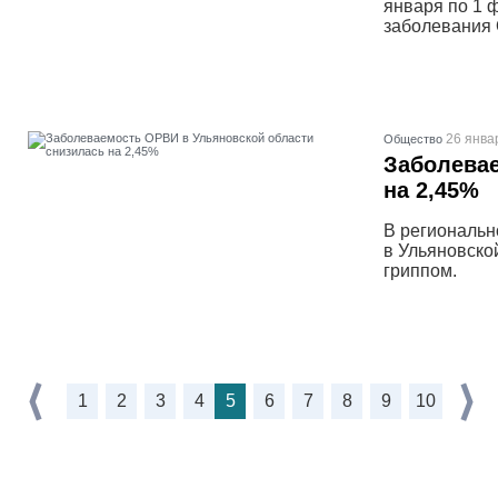
января по 1 
заболевания 
26 янва
Общество
Заболевае
на 2,45%
В региональн
в Ульяновско
гриппом.
1
2
3
4
5
6
7
8
9
10