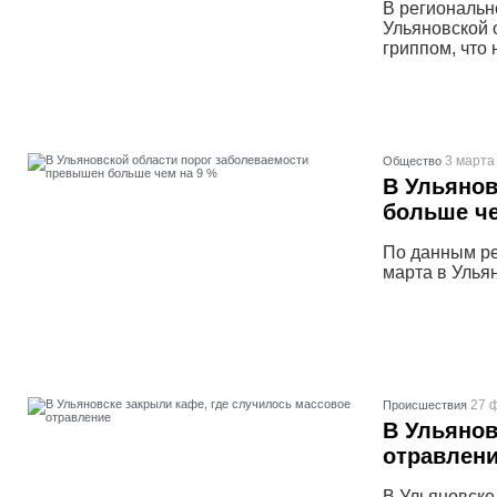
В региональн
Ульяновской 
гриппом, что 
3 марта
Общество
В Ульянов
больше че
По данным ре
марта в Улья
27 
Проиcшествия
В Ульянов
отравлен
В Ульяновске