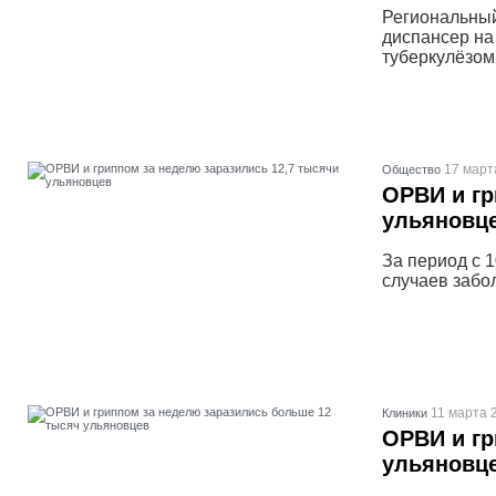
Региональный
диспансер на
туберкулёзом
17 март
Общество
ОРВИ и гр
ульяновц
За период с 
случаев забо
11 марта 
Клиники
ОРВИ и гр
ульяновц