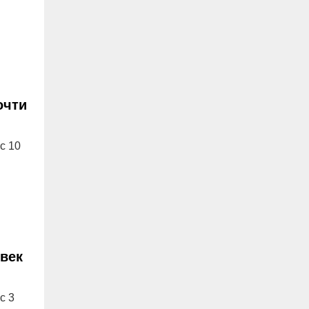
очти
с 10
век
с 3