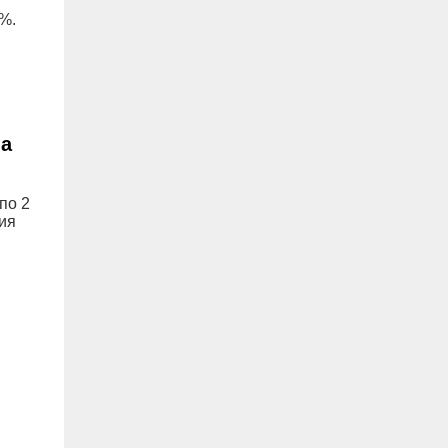
%.
ла
по 2
ия