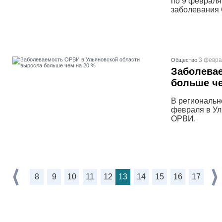
по 9 февраля
заболевания 
3 февра
Общество
Заболева
больше че
В региональн
февраля в Ул
ОРВИ.
8
9
10
11
12
13
14
15
16
17