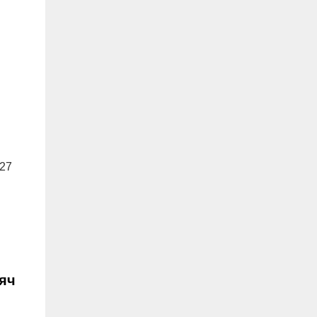
727
яч