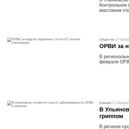
Контрольное 
массовым отр
24 февр
Общество
ОРВИ за н
В региональн
февраля ОРВИ
21 феврал
Клиники
В Ульянов
гриппом
В регионе пр