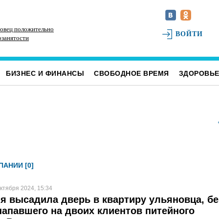
овец положительно
Наше наследие: история первых «небоскрёбов»
РТ
ВОЙТИ
озанятости
Ульяновска
БИЗНЕС И ФИНАНСЫ
СВОБОДНОЕ ВРЕМЯ
ЗДОРОВЬ
АНИИ [0]
ктября 2024, 15:34
я высадила дверь в квартиру ульяновца, бе
апавшего на двоих клиентов питейного