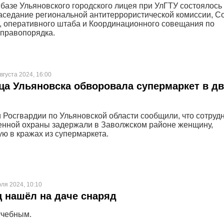
а базе Ульяновского городского лицея при УлГТУ состоялось
аседание региональной антитеррористической комиссии, С
, оперативного штаба и Координационного совещания по
правопорядка.
вгуста 2024, 16:00
а Ульяновска обворовала супермаркет в дв
 Росгвардии по Ульяновской области сообщили, что сотруд
нной охраны задержали в Заволжском районе женщину,
ю в кражах из супермаркета.
ля 2024, 10:10
 нашёл на даче снаряд
учебным.