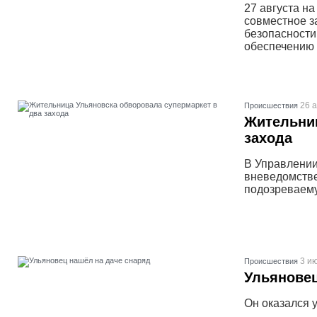
27 августа н
совместное з
безопасности
обеспечению 
26 а
Проиcшествия
Жительниц
захода
В Управлении
вневедомстве
подозреваему
3 ию
Проиcшествия
Ульяновец
Он оказался 