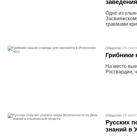
заведения
Одно из улья
Засвияжскому
травмами кри
26 сент
Общество
Грибники 
На место вы
Росгвардии, ч
28 авгус
Общество
Русских п
знаний в 