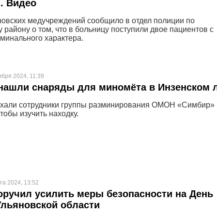
. Видео
новских медучреждений сообщило в отдел полиции по
 району о том, что в больницу поступили двое пациентов с
минального характера.
ября 2024, 11:39
нашли снаряды для миномёта в Инзенском 
ехали сотрудники группы разминирования ОМОН «Симбир»
тобы изучить находку.
та 2024, 13:52
оручил усилить меры безопасности на День
Ульяновской области