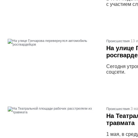
с участием с
13 
Проиcшествия
На улице 
росгвард
Сегодня утро
соцсети.
3 ма
Проиcшествия
На Театра
травмата
1 мая, в сре