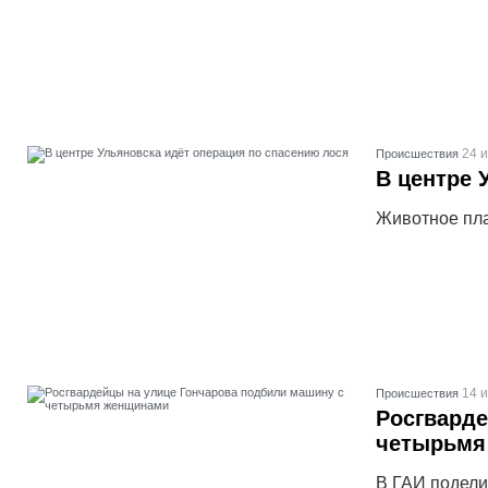
24 
Проиcшествия
В центре 
Животное пла
14 
Проиcшествия
Росгварде
четырьмя
В ГАИ подели