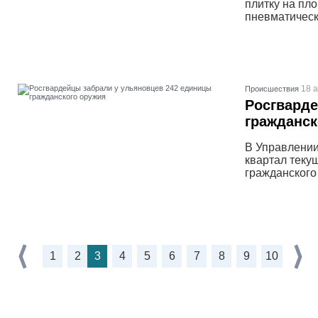
плитку на пл
пневматическ
18 а
Проиcшествия
Росгварде
гражданск
В Управлении
квартал теку
гражданского
1
2
3
4
5
6
7
8
9
10