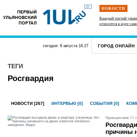
18+
НОВОСТИ
» силачи
В Госдуме предложили выдавать корм и лежанки
Каждый третий ульян
тупит
людям, забравшим животных из приюта
относится к идее сам
ГОРОД ОНЛАЙН
сегодня: 8 августа
16
:
27
ТЕГИ
Росгвардия
НОВОСТИ [267]
ИНТЕРВЬЮ [0]
СОБЫТИЯ [0]
КОМП
10 о
Проиcшествия
Росгварди
причины н