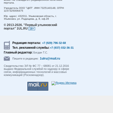
портала.
Учредитель ООО "ЦКП". ИНН 7325140148, ОГРН
1157325006475
Юр. адрес:
432011,
Ульяновская область,
г.
Ульяновск,
ул. Радищева, д. 8, оф.28
© 2013-2026.
"Первый ульяновский
портал" 1UL.RU
18+
Редакция портала:
+7 (929) 796-32-68
Тел. рекламной службы:
+7 (937) 032-36-31
Главный редактор:
Богдан Т.С.
1ulru@mail.ru
Пишите в редакцию:
Свидетельство ЭЛ № ФС 77 – 68081 от 21.12.2016
выдано Федеральной службой по надзору в сфере
связи, информационных технологий и массовых
коммуникаций (Роскомнадзор).