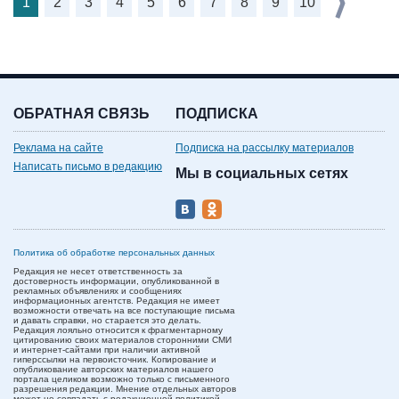
1
2
3
4
5
6
7
8
9
10
ОБРАТНАЯ СВЯЗЬ
ПОДПИСКА
Реклама на сайте
Подписка на рассылку материалов
Написать письмо в редакцию
Мы в социальных сетях
Политика об обработке персональных данных
Редакция не несет ответственность за
достоверность информации, опубликованной в
рекламных объявлениях и сообщениях
информационных агентств. Редакция не имеет
возможности отвечать на все поступающие письма
и давать справки, но старается это делать.
Редакция лояльно относится к фрагментарному
цитированию своих материалов сторонними СМИ
и интернет-сайтами при наличии активной
гиперссылки на первоисточник. Копирование и
опубликование авторских материалов нашего
портала целиком возможно только с письменного
разрешения редакции. Мнение отдельных авторов
может не совпадать с редакционной политикой