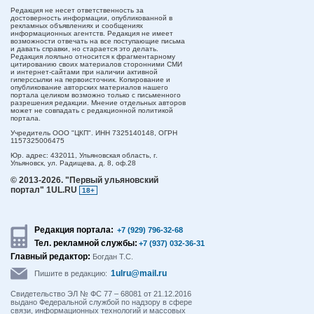
Редакция не несет ответственность за
достоверность информации, опубликованной в
рекламных объявлениях и сообщениях
информационных агентств. Редакция не имеет
возможности отвечать на все поступающие письма
и давать справки, но старается это делать.
Редакция лояльно относится к фрагментарному
цитированию своих материалов сторонними СМИ
и интернет-сайтами при наличии активной
гиперссылки на первоисточник. Копирование и
опубликование авторских материалов нашего
портала целиком возможно только с письменного
разрешения редакции. Мнение отдельных авторов
может не совпадать с редакционной политикой
портала.
Учредитель ООО "ЦКП". ИНН 7325140148, ОГРН
1157325006475
Юр. адрес:
432011,
Ульяновская область,
г.
Ульяновск,
ул. Радищева, д. 8, оф.28
© 2013-2026.
"Первый ульяновский
портал" 1UL.RU
18+
Редакция портала:
+7 (929) 796-32-68
Тел. рекламной службы:
+7 (937) 032-36-31
Главный редактор:
Богдан Т.С.
1ulru@mail.ru
Пишите в редакцию:
Свидетельство ЭЛ № ФС 77 – 68081 от 21.12.2016
выдано Федеральной службой по надзору в сфере
связи, информационных технологий и массовых