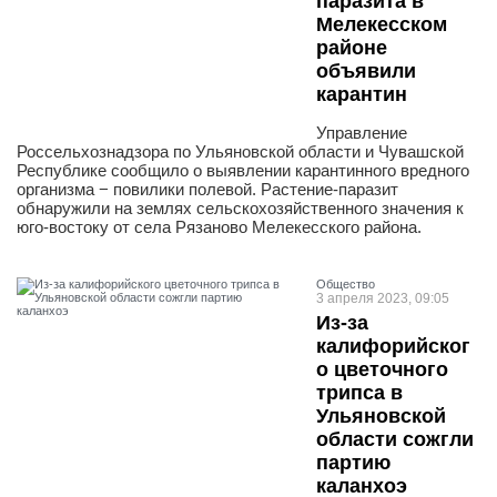
паразита в
Мелекесском
районе
объявили
карантин
Управление
Россельхознадзора по Ульяновской области и Чувашской
Республике сообщило о выявлении карантинного вредного
организма − повилики полевой. Растение-паразит
обнаружили на землях сельскохозяйственного значения к
юго-востоку от села Рязаново Мелекесского района.
Общество
3 апреля 2023, 09:05
Из-за
калифорийског
о цветочного
трипса в
Ульяновской
области сожгли
партию
каланхоэ