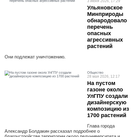
3 июня 2026, 17:29
Ульяновское
Минприроды
обнародовало
перечень
опасных
агрессивных
растений
Они подлежат уничтожению.
Общество
28 мая 2026, 12:17
На пустом
газоне около
УлГПУ создали
дизайнерскую
композицию из
1700 растений
Глава города
Александр Болдакин рассказал подробнее о
благоустройстве территории около педуниверситета и