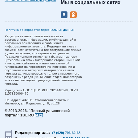
Написать письмо в редакцию
Мы в социальных сетях
Политика об обработке персональных данных
Редакция не несет ответственность за
достоверность информации, опубликованной в
рекламных объявлениях и сообщениях
информационных агентств. Редакция не имеет
возможности отвечать на все поступающие письма
и давать справки, но старается это делать.
Редакция лояльно относится к фрагментарному
цитированию своих материалов сторонними СМИ
и интернет-сайтами при наличии активной
гиперссылки на первоисточник. Копирование и
опубликование авторских материалов нашего
портала целиком возможно только с письменного
разрешения редакции. Мнение отдельных авторов
может не совпадать с редакционной политикой
портала.
Учредитель ООО "ЦКП". ИНН 7325140148, ОГРН
1157325006475
Юр. адрес:
432011,
Ульяновская область,
г.
Ульяновск,
ул. Радищева, д. 8, оф.28
© 2013-2026.
"Первый ульяновский
портал" 1UL.RU
18+
Редакция портала:
+7 (929) 796-32-68