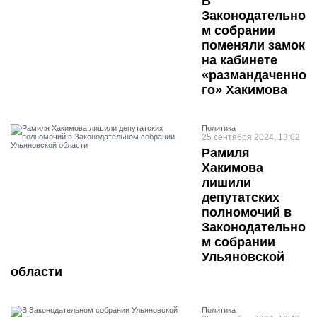
В
Законодательно
м собрании
поменяли замок
на кабинете
«размандаченно
го» Хакимова
Политика
25 сентября 2024, 13:02
Рамиля
Хакимова
лишили
депутатских
полномочий в
Законодательно
м собрании
Ульяновской
области
Политика