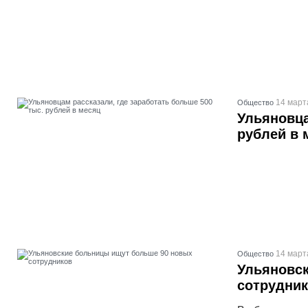
14 март
Общество
Ульяновца
рублей в 
14 март
Общество
Ульяновс
сотрудни