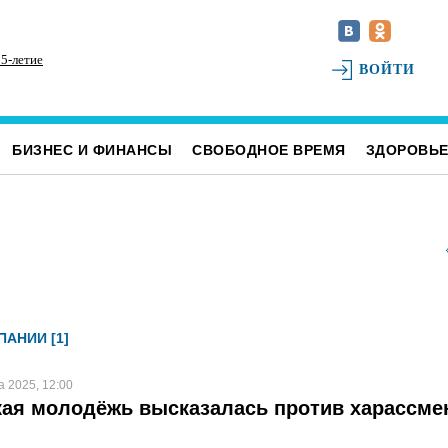
5-летие
На ульяновском фестивале «Наше время» силачи
На
ВОЙТИ
поднимут более 300 килограммов и выступит
Ул
казанская группа «Мураками»
БИЗНЕС И ФИНАНСЫ
СВОБОДНОЕ ВРЕМЯ
ЗДОРОВЬ
АНИИ [1]
а 2025, 12:00
ая молодёжь высказалась против харассме