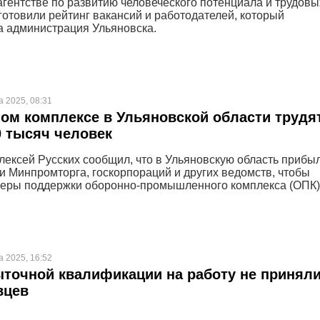
агентстве по развитию человеческого потенциала и трудовы
готовили рейтинг вакансий и работодателей, который
 администрация Ульяновска.
а 2025, 08:31
ом комплексе в Ульяновской области трудя
 тысяч человек
лексей Русских сообщил, что в Ульяновскую область прибы
и Минпромторга, госкорпораций и других ведомств, чтобы
меры поддержки оборонно-промышленного комплекса (ОПК)
а 2025, 16:52
ыточной квалификации на работу не приняли
вцев