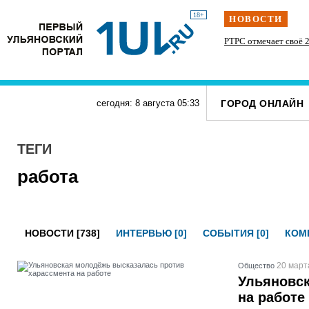
18+
НОВОСТИ
» силачи
Наше наследие: история первых «небоскрёбов»
РТРС отмечает своё 2
тупит
Ульяновска
ГОРОД ОНЛАЙН
сегодня: 8 августа
05
:
33
ТЕГИ
работа
НОВОСТИ [738]
ИНТЕРВЬЮ [0]
СОБЫТИЯ [0]
КОМП
20 март
Общество
Ульяновск
на работе