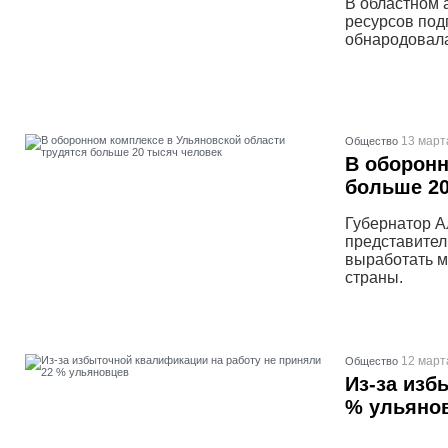
В областном 
ресурсов под
обнародовала
13 март
Общество
В оборонн
больше 20
Губернатор А
представител
выработать 
страны.
12 март
Общество
Из-за изб
% ульяно