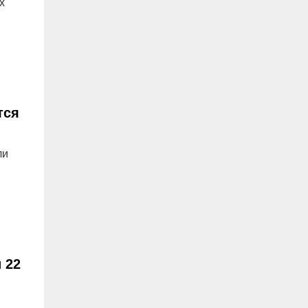
х
тся
ли
 22