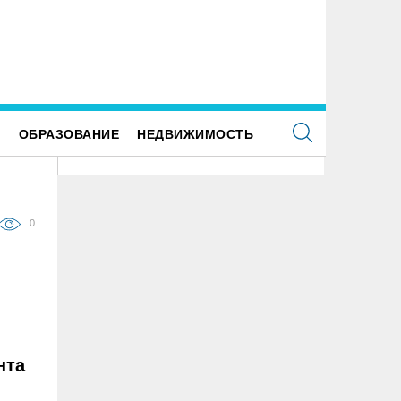
ше наследие: история первых «небоскрёбов»
ьяновска
Е
ОБРАЗОВАНИЕ
НЕДВИЖИМОСТЬ
0
нта