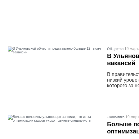
19 март
Общество
В Ульянов
вакансий
В правительс
низкий уровен
которого за н
19 март
Экономика
Больше по
оптимизац