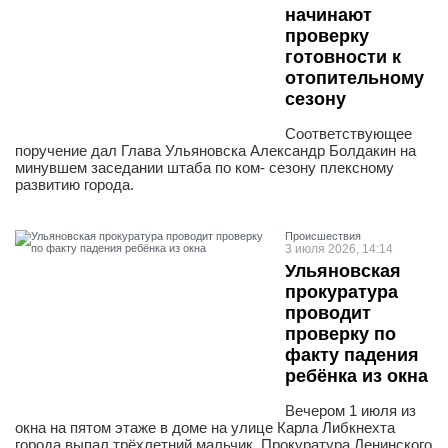
начинают
проверку
готовности к
отопительному
сезону
Соответствующее
поручение дал Глава Ульяновска Александр Болдакин на
минувшем заседании штаба по ком- сезону плексному
развитию города.
Проиcшествия
3 июля 2026, 14:14
Ульяновская
прокуратура
проводит
проверку по
факту падения
ребёнка из окна
Вечером 1 июля из
окна на пятом этаже в доме на улице Карла Либкнехта
города выпал трёхлетний мальчик. Прокуратура Ленинского