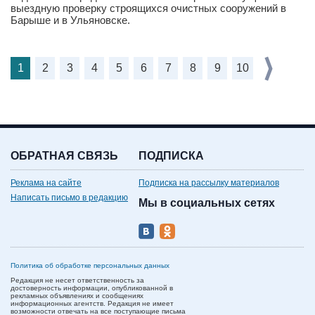
выездную проверку строящихся очистных сооружений в
Барыше и в Ульяновске.
1
2
3
4
5
6
7
8
9
10
ОБРАТНАЯ СВЯЗЬ
ПОДПИСКА
Реклама на сайте
Подписка на рассылку материалов
Написать письмо в редакцию
Мы в социальных сетях
Политика об обработке персональных данных
Редакция не несет ответственность за
достоверность информации, опубликованной в
рекламных объявлениях и сообщениях
информационных агентств. Редакция не имеет
возможности отвечать на все поступающие письма