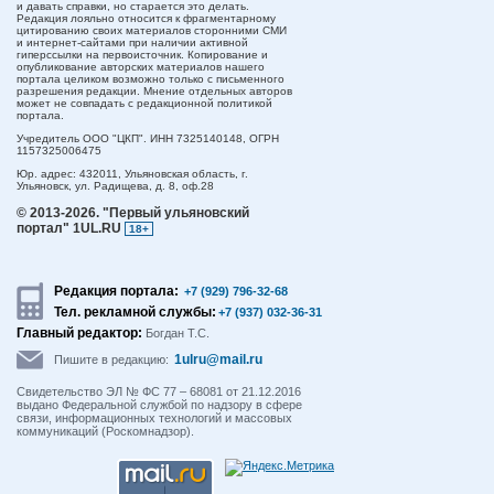
и давать справки, но старается это делать.
Редакция лояльно относится к фрагментарному
цитированию своих материалов сторонними СМИ
и интернет-сайтами при наличии активной
гиперссылки на первоисточник. Копирование и
опубликование авторских материалов нашего
портала целиком возможно только с письменного
разрешения редакции. Мнение отдельных авторов
может не совпадать с редакционной политикой
портала.
Учредитель ООО "ЦКП". ИНН 7325140148, ОГРН
1157325006475
Юр. адрес:
432011,
Ульяновская область,
г.
Ульяновск,
ул. Радищева, д. 8, оф.28
© 2013-2026.
"Первый ульяновский
портал" 1UL.RU
18+
Редакция портала:
+7 (929) 796-32-68
Тел. рекламной службы:
+7 (937) 032-36-31
Главный редактор:
Богдан Т.С.
1ulru@mail.ru
Пишите в редакцию:
Свидетельство ЭЛ № ФС 77 – 68081 от 21.12.2016
выдано Федеральной службой по надзору в сфере
связи, информационных технологий и массовых
коммуникаций (Роскомнадзор).