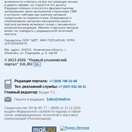
возможности отвечать на все поступающие письма
и давать справки, но старается это делать.
Редакция лояльно относится к фрагментарному
цитированию своих материалов сторонними СМИ
и интернет-сайтами при наличии активной
гиперссылки на первоисточник. Копирование и
опубликование авторских материалов нашего
портала целиком возможно только с письменного
разрешения редакции. Мнение отдельных авторов
может не совпадать с редакционной политикой
портала.
Учредитель ООО "ЦКП". ИНН 7325140148, ОГРН
1157325006475
Юр. адрес:
432011,
Ульяновская область,
г.
Ульяновск,
ул. Радищева, д. 8, оф.28
© 2013-2026.
"Первый ульяновский
портал" 1UL.RU
18+
Редакция портала:
+7 (929) 796-32-68
Тел. рекламной службы:
+7 (937) 032-36-31
Главный редактор:
Богдан Т.С.
1ulru@mail.ru
Пишите в редакцию:
Свидетельство ЭЛ № ФС 77 – 68081 от 21.12.2016
выдано Федеральной службой по надзору в сфере
связи, информационных технологий и массовых
коммуникаций (Роскомнадзор).