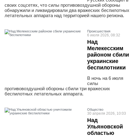
своих соцсетях, что силы противовоздушной обороны
обнаружили и ликвидировали два вражеских беспилотных
летательных аппарата над территорией нашего региона.
Проиcшествия
6 июля 2026, 08:32
Над
Мелекесским
районом сбили
украинские
беспилотники
В ночь на 6 июля
силы
противовоздушной обороны сбили три вражеских
беспилотных летательных аппарата.
Общество
30 апреля 2026, 10:03
Над
Ульяновской
областью