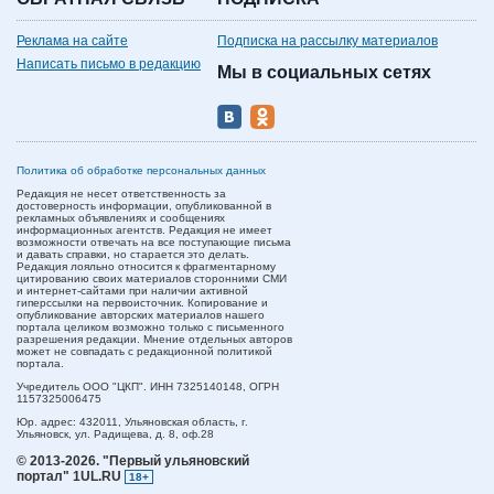
Реклама на сайте
Подписка на рассылку материалов
Написать письмо в редакцию
Мы в социальных сетях
Политика об обработке персональных данных
Редакция не несет ответственность за
достоверность информации, опубликованной в
рекламных объявлениях и сообщениях
информационных агентств. Редакция не имеет
возможности отвечать на все поступающие письма
и давать справки, но старается это делать.
Редакция лояльно относится к фрагментарному
цитированию своих материалов сторонними СМИ
и интернет-сайтами при наличии активной
гиперссылки на первоисточник. Копирование и
опубликование авторских материалов нашего
портала целиком возможно только с письменного
разрешения редакции. Мнение отдельных авторов
может не совпадать с редакционной политикой
портала.
Учредитель ООО "ЦКП". ИНН 7325140148, ОГРН
1157325006475
Юр. адрес:
432011,
Ульяновская область,
г.
Ульяновск,
ул. Радищева, д. 8, оф.28
© 2013-2026.
"Первый ульяновский
портал" 1UL.RU
18+