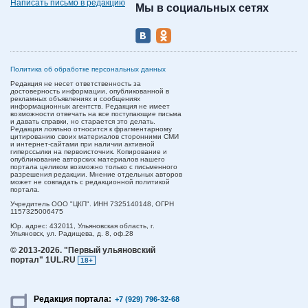
Написать письмо в редакцию
Мы в социальных сетях
Политика об обработке персональных данных
Редакция не несет ответственность за
достоверность информации, опубликованной в
рекламных объявлениях и сообщениях
информационных агентств. Редакция не имеет
возможности отвечать на все поступающие письма
и давать справки, но старается это делать.
Редакция лояльно относится к фрагментарному
цитированию своих материалов сторонними СМИ
и интернет-сайтами при наличии активной
гиперссылки на первоисточник. Копирование и
опубликование авторских материалов нашего
портала целиком возможно только с письменного
разрешения редакции. Мнение отдельных авторов
может не совпадать с редакционной политикой
портала.
Учредитель ООО "ЦКП". ИНН 7325140148, ОГРН
1157325006475
Юр. адрес:
432011,
Ульяновская область,
г.
Ульяновск,
ул. Радищева, д. 8, оф.28
© 2013-2026.
"Первый ульяновский
портал" 1UL.RU
18+
Редакция портала:
+7 (929) 796-32-68