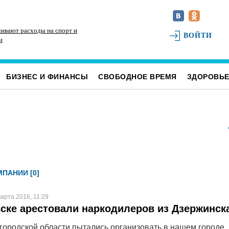
чивают расходы на спорт и
В Чердаклинском районе в ДТП попал 14-летний
«У
ВОЙТИ
и
подросток
но
БИЗНЕС И ФИНАНСЫ
СВОБОДНОЕ ВРЕМЯ
ЗДОРОВЬ
ПАНИИ [0]
арта 2016, 11:29
ске арестовали наркодилеров из Дзержинск
ородской области пытались организовать в нашем городе