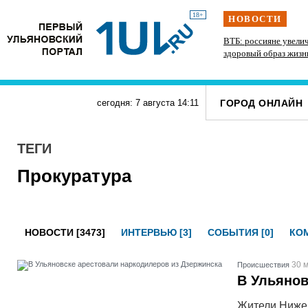
18+
НОВОСТИ
ллион
До +34 градусов раскалится воздух в
ВТБ: россияне увели
 Европы
Ульяновской области в субботу
здоровый образ жизн
ГОРОД ОНЛАЙН
сегодня: 7 августа
14
:
11
ТЕГИ
Прокуратура
НОВОСТИ [3473]
ИНТЕРВЬЮ [3]
СОБЫТИЯ [0]
КОМ
30 м
Проиcшествия
В Ульянов
Жители Нижег