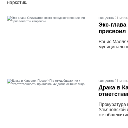
наркотик.
21 март
Общество
Экс-глава
присвоил 
Ранис Малля
муниципально
21 март
Общество
Драка в К
ответстве
Прокуратура 
Ульяновской 
же общежитий