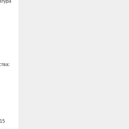
атура
тва:
 15