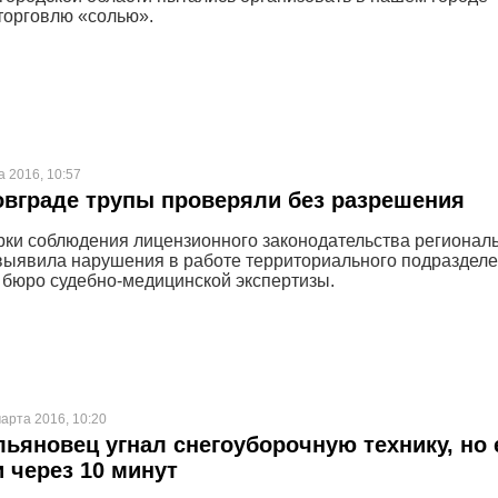
торговлю «солью».
а 2016, 10:57
вграде трупы проверяли без разрешения
рки соблюдения лицензионного законодательства регионал
выявила нарушения в работе территориального подраздел
 бюро судебно-медицинской экспертизы.
арта 2016, 10:20
ьяновец угнал снегоуборочную технику, но 
 через 10 минут