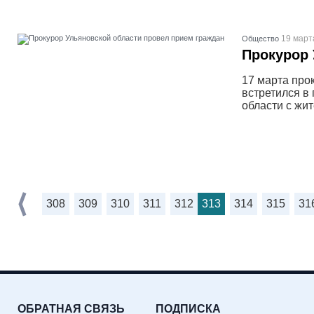
19 март
Общество
Прокурор 
17 марта про
встретился в
области с жи
308
309
310
311
312
313
314
315
31
ОБРАТНАЯ СВЯЗЬ
ПОДПИСКА