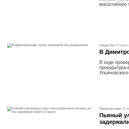
масштабную 
30 март
Общество
В Димитро
В ходе прове
прокуратура 
Ульяновского
30 м
Проиcшествия
Пьяный ул
задержали