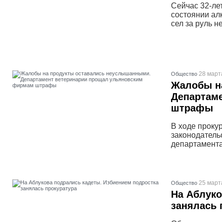
Сейчас 32-ле
состоянии ал
сел за руль н
28 март
Общество
Жалобы н
Департам
штрафы
В ходе проку
законодатель
департамента
25 март
Общество
На Аблуко
занялась 