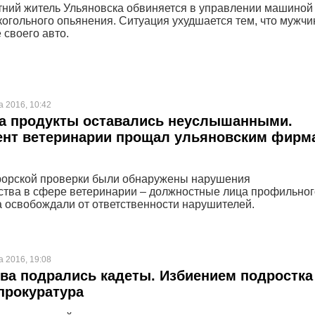
тний житель Ульяновска обвиняется в управлении машиной
когольного опьянения. Ситуация ухудшается тем, что мужчи
е своего авто.
а 2016, 10:42
а продукты оставались неуслышанными.
ент ветеринарии прощал ульяновским фирм
рорской проверки были обнаружены нарушения
ства в сфере ветеринарии – должностные лица профильног
 освобождали от ответственности нарушителей.
а 2016, 19:08
ва подрались кадеты. Избиением подростка
прокуратура