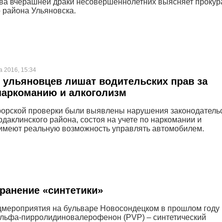
ва вчерашней драки несовершеннолетних выясняет прокур
 района Ульяновска.
а 2016, 15:34
ульяновцев лишат водительских прав за
наркоманию и алкоголизм
рорской проверки были выявлены нарушения законодательс
рдаклинского района, состоя на учете по наркомании и
 имеют реальную возможность управлять автомобилем.
ранение «синтетики»
ецмероприятия на бульваре Новосондецком в прошлом году
 альфа-пирролидиновалерофенон (PVP) – синтетический