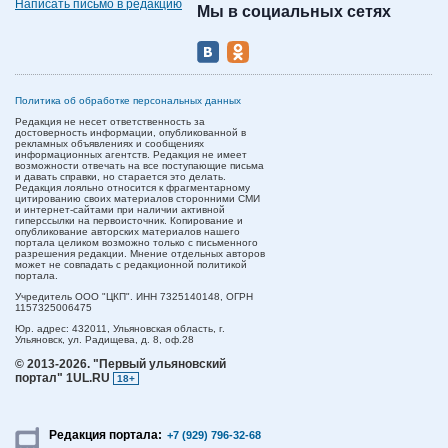
Написать письмо в редакцию
Мы в социальных сетях
Политика об обработке персональных данных
Редакция не несет ответственность за
достоверность информации, опубликованной в
рекламных объявлениях и сообщениях
информационных агентств. Редакция не имеет
возможности отвечать на все поступающие письма
и давать справки, но старается это делать.
Редакция лояльно относится к фрагментарному
цитированию своих материалов сторонними СМИ
и интернет-сайтами при наличии активной
гиперссылки на первоисточник. Копирование и
опубликование авторских материалов нашего
портала целиком возможно только с письменного
разрешения редакции. Мнение отдельных авторов
может не совпадать с редакционной политикой
портала.
Учредитель ООО "ЦКП". ИНН 7325140148, ОГРН
1157325006475
Юр. адрес:
432011,
Ульяновская область,
г.
Ульяновск,
ул. Радищева, д. 8, оф.28
© 2013-2026.
"Первый ульяновский
портал" 1UL.RU
18+
Редакция портала:
+7 (929) 796-32-68