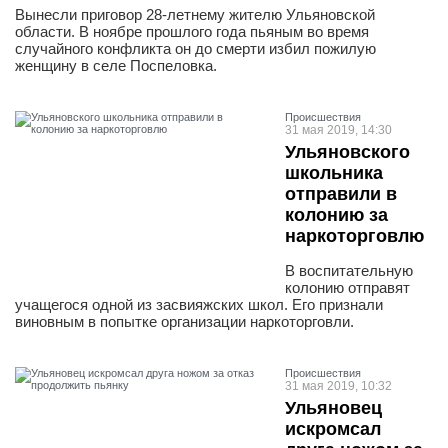
Вынесли приговор 28-летнему жителю Ульяновской
области. В ноябре прошлого года пьяным во время
случайного конфликта он до смерти избил пожилую
женщину в селе Поспеловка.
Проиcшествия
31 мая 2019, 14:30
Ульяновского
школьника
отправили в
колонию за
наркоторговлю
В воспитательную
колонию отправят
учащегося одной из засвияжских школ. Его признали
виновным в попытке организации наркоторговли.
Проиcшествия
31 мая 2019, 10:32
Ульяновец
искромсал