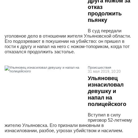
друга ножом за
отказ
продолжить
пьянку
В суд передали
уголовное дело в отношении жителя Ульяновской области.
Его подозревают в покушении на убийство: он пришел в
гости к другу и напал на него с ножом-топориком, когда тот
отказался продолжить застолье.
Проиcшествия
31 мая 2019, 10:20
Ульяновец
изнасиловал
девушку и
напал на
полицейского
Вступил в силу
приговор 52-летнему
жителю Ульяновска. Его признали виновным в
изнасиловании, разбое, угрозах убийством и насилием.