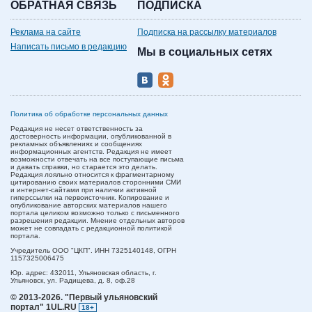
ОБРАТНАЯ СВЯЗЬ
ПОДПИСКА
Реклама на сайте
Подписка на рассылку материалов
Написать письмо в редакцию
Мы в социальных сетях
Политика об обработке персональных данных
Редакция не несет ответственность за
достоверность информации, опубликованной в
рекламных объявлениях и сообщениях
информационных агентств. Редакция не имеет
возможности отвечать на все поступающие письма
и давать справки, но старается это делать.
Редакция лояльно относится к фрагментарному
цитированию своих материалов сторонними СМИ
и интернет-сайтами при наличии активной
гиперссылки на первоисточник. Копирование и
опубликование авторских материалов нашего
портала целиком возможно только с письменного
разрешения редакции. Мнение отдельных авторов
может не совпадать с редакционной политикой
портала.
Учредитель ООО "ЦКП". ИНН 7325140148, ОГРН
1157325006475
Юр. адрес:
432011,
Ульяновская область,
г.
Ульяновск,
ул. Радищева, д. 8, оф.28
© 2013-2026.
"Первый ульяновский
портал" 1UL.RU
18+