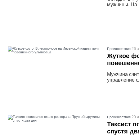
мужчины. На в
26 а
Проиcшествия
Жуткое фо
повешенн
Мужчина счит
управление с
20 
Проиcшествия
Таксист п
спустя дв