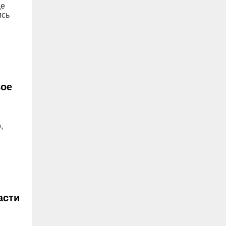
це
ись
вое
,
асти