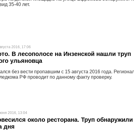
ид 35-40 лет.
вгуста 2016, 17:06
то. В лесополосе на Инзенской нашли труп
ого ульяновца
ался без вести пропавшим с 15 августа 2016 года. Региона
ледкома РФ проводит по данному факту проверку.
июня 2016, 13:04
овесился около ресторана. Труп обнаружили
а дня