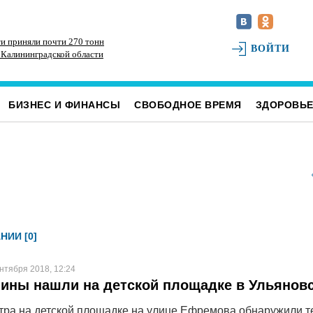
ти приняли почти 270 тонн
В заброшенных садах в Железнодорожном
Об
ВОЙТИ
 Калининградской области
районе Ульяновска заблудился пенсионер
за
БИЗНЕС И ФИНАНСЫ
СВОБОДНОЕ ВРЕМЯ
ЗДОРОВЬ
НИИ [0]
нтября 2018, 12:24
ины нашли на детской площадке в Ульянов
утра на детской площадке на улице Ефремова обнаружили т