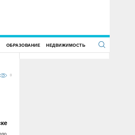
орудование в медпункт ульяновской школы
К реальным и срокам и крупным
купили после вмешательства прокуратуры
приговорили ульяновских перево
подкупивших депутата и директ
Е
ОБРАЗОВАНИЕ
НЕДВИЖИМОСТЬ
0
ске
ело