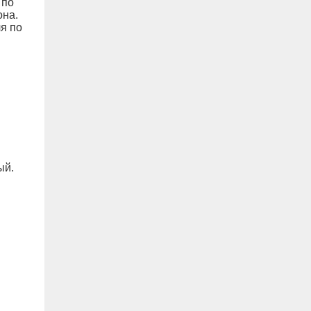
 по
она.
я по
ый.