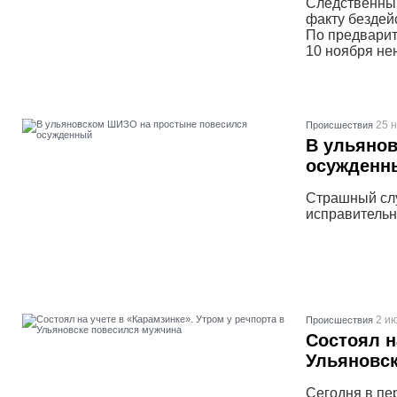
Следственный
факту бездей
По предварит
10 ноября н
25 
Проиcшествия
В ульяно
осужденн
Страшный сл
исправительн
2 ию
Проиcшествия
Состоял н
Ульяновс
Сегодня в пе