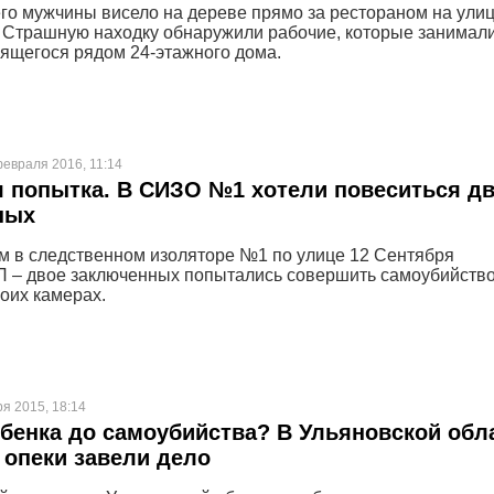
его мужчины висело на дереве прямо за рестораном на ули
 Страшную находку обнаружили рабочие, которые занимал
оящегося рядом 24-этажного дома.
февраля 2016, 11:14
 попытка. В СИЗО №1 хотели повеситься д
ных
м в следственном изоляторе №1 по улице 12 Сентября
 – двое заключенных попытались совершить самоубийство
воих камерах.
ря 2015, 18:14
бенка до самоубийства? В Ульяновской обл
 опеки завели дело