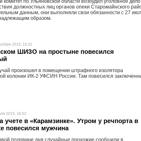
 комитет по Ульяновской области возбудил уголовное дело
ствия должностных лиц органов опеки Старомайнского рай
ельным данным, они выполняли свои обязанности с 27 июл
енадлежащим образом.
ноября 2015, 18:32
вском ШИЗО на простыне повесился
ый
учай произошел в помещении штрафного изолятора
ой колонии ИК-2 УФСИН России. Там повесился заключенн
ля 2015, 16:52
а учете в «Карамзинке». Утром у речпорта в
ке повесился мужчина
рвой половине дня случайные прохожие сообщили в