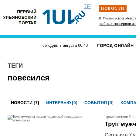
18+
НОВОСТИ
ам
Мать двоих детей из Ульяновска наделала
В Ульяновской облас
долгов на полмиллиона рублей за услуги ЖКХ и
рыбных консервов из
Б
штрафы от ГИБДД
ГОРОД ОНЛАЙН
сегодня: 7 августа
06
:
48
ТЕГИ
повесился
НОВОСТИ [7]
ИНТЕРВЬЮ [0]
СОБЫТИЯ [0]
КОМПА
5 се
Проиcшествия
Труп мужч
Сегодня в 7 