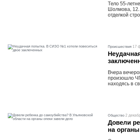
Тело 55-летн
Шолмова, 12.
отделкой стр
17 
Проиcшествия
Неудачная
заключен
Вчера вечеро
произошло ЧП
находясь в с
2 декаб
Общество
Довели ре
на органы