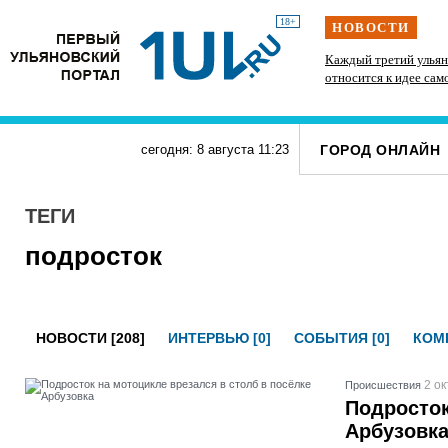
18+
НОВОСТИ
» силачи
В Госдуме предложили выдавать корм и лежанки
Каждый третий ульян
тупит
людям, забравшим животных из приюта
относится к идее сам
ГОРОД ОНЛАЙН
сегодня: 8 августа
11
:
23
ТЕГИ
подросток
НОВОСТИ [208]
ИНТЕРВЬЮ [0]
СОБЫТИЯ [0]
КОМП
2 ок
Проиcшествия
Подросток
Арбузовк