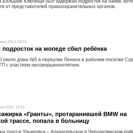
а Большие Ключищи был задержан подросток на байке, кот
ти от представителей правоохранительных органов.
июня 2024, 09:51
 подросток на мопеде сбил ребёнка
00 около дома №5 в переулке Ленина в рабочем посёлке Су
П с участием несовершеннолетних.
ая 2024, 18:24
сажирка «Гранты», протаранившей BMW на
ой трассе, попала в больницу
0 на трассе Ульяновск – Архангельское в Чердаклинском рай