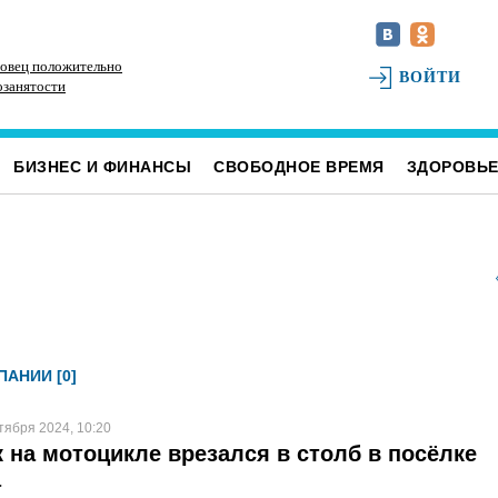
овец положительно
Наше наследие: история первых «небоскрёбов»
РТ
ВОЙТИ
озанятости
Ульяновска
БИЗНЕС И ФИНАНСЫ
СВОБОДНОЕ ВРЕМЯ
ЗДОРОВЬ
АНИИ [0]
тября 2024, 10:20
 на мотоцикле врезался в столб в посёлке
а