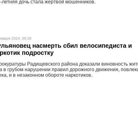
4-летняя дочь стала жертвой мошенников.
нваря 2024, 09:39
льяновец насмерть сбил велосипедиста и
ркотик подростку
рокуратуры Радищевского района доказали виновность жит
а в грубом нарушении правил дорожного движения, повле
ка, и в незаконном обороте наркотиков.