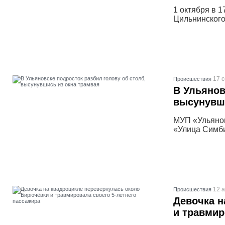
1 октября в 
Цильнинского
17 
Проиcшествия
В Ульянов
высунувши
МУП «Ульянов
«Улица Симби
12 а
Проиcшествия
Девочка н
и травмир