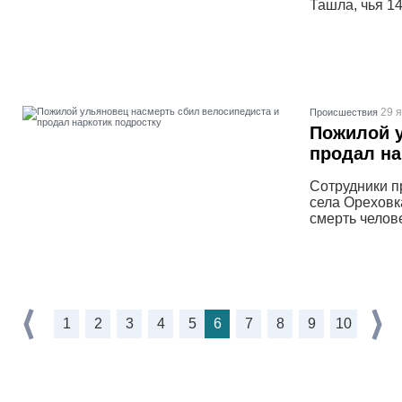
Ташла, чья 1
29 я
Проиcшествия
Пожилой у
продал на
Сотрудники п
села Ореховк
смерть челове
1
2
3
4
5
6
7
8
9
10