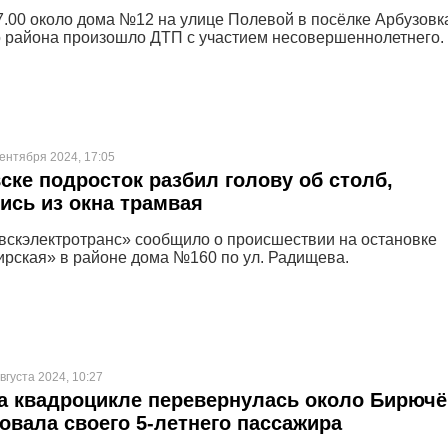
17.00 около дома №12 на улице Полевой в посёлке Арбузовк
 района произошло ДТП с участием несовершеннолетнего.
сентября 2024, 17:05
ске подросток разбил голову об столб,
сь из окна трамвая
скэлектротранс» сообщило о происшествии на остановке
рская» в районе дома №160 по ул. Радищева.
вгуста 2024, 10:27
а квадроцикле перевернулась около Бирючё
овала своего 5-летнего пассажира