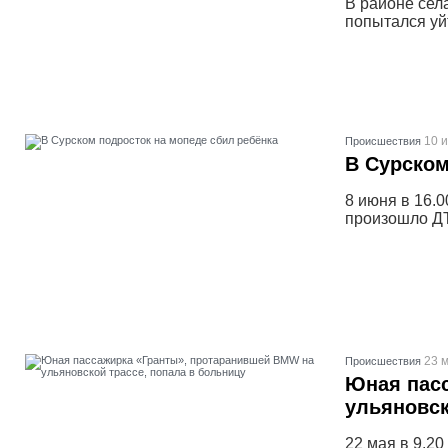
В районе сел
попытался уй
10 
Проиcшествия
В Сурском
8 июня в 16.
произошло ДТ
23 м
Проиcшествия
Юная пас
ульяновск
22 мая в 9.2