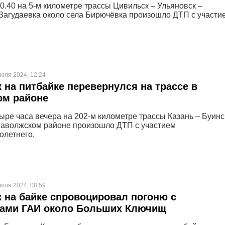
10.40 на 5-м километре трассы Цивильск – Ульяновск –
Загудаевка около села Бирючёвка произошло ДТП с участи
июля 2024, 12:24
 на питбайке перевернулся на трассе в
ом районе
тыре часа вечера на 202-м километре трассы Казань – Буинс
Заволжском районе произошло ДТП с участием
олетнего.
июля 2024, 08:59
 на байке спровоцировал погоню с
рами ГАИ около Больших Ключищ