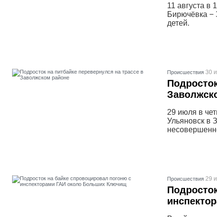
11 августа в 
Бирючёвка − 
детей.
30 
Проиcшествия
Подросток
Заволжск
29 июля в че
Ульяновск в 
несовершенн
29 
Проиcшествия
Подросток
инспекто