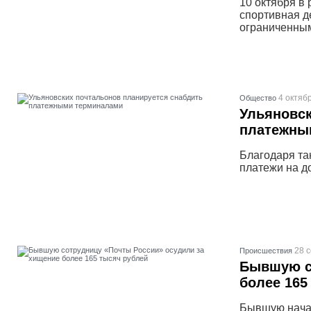
10 октября в
спортивная д
ограниченным
4 октяб
Общество
Ульяновск
платежны
Благодаря та
платежи на д
28 
Проиcшествия
Бывшую с
более 165
Бывшую начал