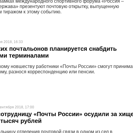
 рамках международного спортивного форума «Россия –
ержава» презентуют почтовую открытку, выпущенную
 тиражом к этому событию.
ря 2018, 16:33
их почтальонов планируется снабдить
ми терминалами
кому новшеству работники «Почты России» смогут принима
ому, разнося корреспонденцию или пенсии.
сентября 2018, 17:00
отрудницу «Почты России» осудили за хищ
 тысяч рублей
ьницу отделения почтовой связи в одном из сел в