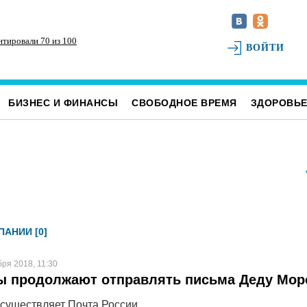
нтировали 70 из 100
165 ульяновских сирот обеспечили жильём
Дл
ВОЙТИ
ре
БИЗНЕС И ФИНАНСЫ
СВОБОДНОЕ ВРЕМЯ
ЗДОРОВЬ
АНИИ [0]
бря 2018, 11:30
ы продолжают отправлять письма Деду Мор
осуществляет Почта России.