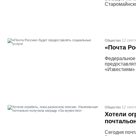
Старомайнско
12 сент
Общество
«Почта Ро
Федеральное 
предоставлят
«Известиям» 
12 сент
Общество
Хотели ог
почтальон
Сегодня почт