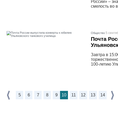
России» – зн
смелость во 
5 сентя
Общество
Почта Рос
Ульяновск
Завтра в 15:
торжественно
100-летию Ул
5
6
7
8
9
10
11
12
13
14