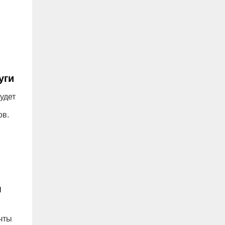
уги
удет
ов.
я
чты