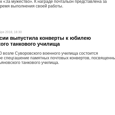
ак «За мужество». К награде почтальон представлена за
время выполнения своей работы.
бря 2018, 18:30
сии выпустила конверты к юбилею
ого танкового училища
00 возле Суворовского военного училища состоится
е спецгашение памятных почтовых конвертов, посвященн
ьяновского танкового училища.