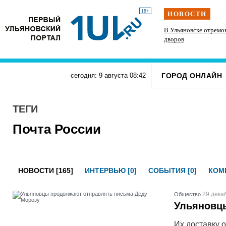
18+
НОВОСТИ
сёлами
Ульяновск готовят к отопительному сезону
В Ульяновске отремо
дворов
ГОРОД ОНЛАЙН
сегодня: 9 августа
08
:
42
ТЕГИ
Почта России
НОВОСТИ [165]
ИНТЕРВЬЮ [0]
СОБЫТИЯ [0]
КОМП
29 дека
Общество
Ульяновц
Их доставку 