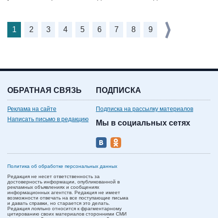
1
2
3
4
5
6
7
8
9
ОБРАТНАЯ СВЯЗЬ
ПОДПИСКА
Реклама на сайте
Подписка на рассылку материалов
Написать письмо в редакцию
Мы в социальных сетях
Политика об обработке персональных данных
Редакция не несет ответственность за
достоверность информации, опубликованной в
рекламных объявлениях и сообщениях
информационных агентств. Редакция не имеет
возможности отвечать на все поступающие письма
и давать справки, но старается это делать.
Редакция лояльно относится к фрагментарному
цитированию своих материалов сторонними СМИ