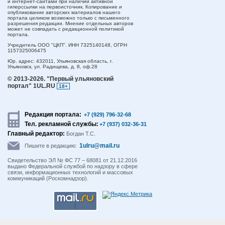
и интернет-сайтами при наличии активной
гиперссылки на первоисточник. Копирование и
опубликование авторских материалов нашего
портала целиком возможно только с письменного
разрешения редакции. Мнение отдельных авторов
может не совпадать с редакционной политикой
портала.
Учредитель ООО "ЦКП". ИНН 7325140148, ОГРН
1157325006475
Юр. адрес:
432011,
Ульяновская область,
г.
Ульяновск,
ул. Радищева, д. 8, оф.28
© 2013-2026.
"Первый ульяновский
портал" 1UL.RU
18+
Редакция портала:
+7 (929) 796-32-68
Тел. рекламной службы:
+7 (937) 032-36-31
Главный редактор:
Богдан Т.С.
1ulru@mail.ru
Пишите в редакцию:
Свидетельство ЭЛ № ФС 77 – 68081 от 21.12.2016
выдано Федеральной службой по надзору в сфере
связи, информационных технологий и массовых
коммуникаций (Роскомнадзор).