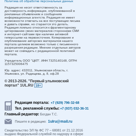
Политика об обработке персональных данных
Редакция не несет ответственность за
достоверность информации, опубликованной в
рекламных объявлениях и сообщениях
информационных агентств. Редакция не имеет
возможности отвечать на все поступающие письма
и давать справки, но старается это делать.
Редакция лояльно относится к фрагментарному
цитированию своих материалов сторонними СМИ
и интернет-сайтами при наличии активной
гиперссылки на первоисточник. Копирование и
опубликование авторских материалов нашего
портала целиком возможно только с письменного
разрешения редакции. Мнение отдельных авторов
может не совпадать с редакционной политикой
портала.
Учредитель ООО "ЦКП". ИНН 7325140148, ОГРН
1157325006475
Юр. адрес:
432011,
Ульяновская область,
г.
Ульяновск,
ул. Радищева, д. 8, оф.28
© 2013-2026.
"Первый ульяновский
портал" 1UL.RU
18+
Редакция портала:
+7 (929) 796-32-68
Тел. рекламной службы:
+7 (937) 032-36-31
Главный редактор:
Богдан Т.С.
1ulru@mail.ru
Пишите в редакцию:
Свидетельство ЭЛ № ФС 77 – 68081 от 21.12.2016
выдано Федеральной службой по надзору в сфере