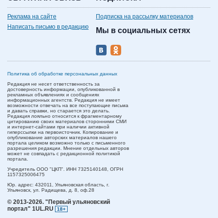
Реклама на сайте
Подписка на рассылку материалов
Написать письмо в редакцию
Мы в социальных сетях
Политика об обработке персональных данных
Редакция не несет ответственность за
достоверность информации, опубликованной в
рекламных объявлениях и сообщениях
информационных агентств. Редакция не имеет
возможности отвечать на все поступающие письма
и давать справки, но старается это делать.
Редакция лояльно относится к фрагментарному
цитированию своих материалов сторонними СМИ
и интернет-сайтами при наличии активной
гиперссылки на первоисточник. Копирование и
опубликование авторских материалов нашего
портала целиком возможно только с письменного
разрешения редакции. Мнение отдельных авторов
может не совпадать с редакционной политикой
портала.
Учредитель ООО "ЦКП". ИНН 7325140148, ОГРН
1157325006475
Юр. адрес:
432011,
Ульяновская область,
г.
Ульяновск,
ул. Радищева, д. 8, оф.28
© 2013-2026.
"Первый ульяновский
портал" 1UL.RU
18+