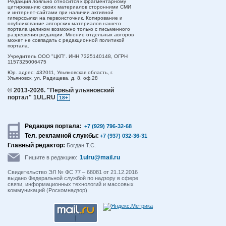
Редакция лояльно относится к фрагментарному
цитированию своих материалов сторонними СМИ
и интернет-сайтами при наличии активной
гиперссылки на первоисточник. Копирование и
опубликование авторских материалов нашего
портала целиком возможно только с письменного
разрешения редакции. Мнение отдельных авторов
может не совпадать с редакционной политикой
портала.
Учредитель ООО "ЦКП". ИНН 7325140148, ОГРН
1157325006475
Юр. адрес:
432011,
Ульяновская область,
г.
Ульяновск,
ул. Радищева, д. 8, оф.28
© 2013-2026.
"Первый ульяновский
портал" 1UL.RU
18+
Редакция портала:
+7 (929) 796-32-68
Тел. рекламной службы:
+7 (937) 032-36-31
Главный редактор:
Богдан Т.С.
1ulru@mail.ru
Пишите в редакцию:
Свидетельство ЭЛ № ФС 77 – 68081 от 21.12.2016
выдано Федеральной службой по надзору в сфере
связи, информационных технологий и массовых
коммуникаций (Роскомнадзор).