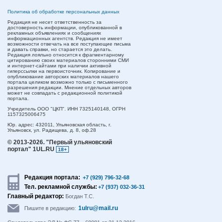
Политика об обработке персональных данных
Редакция не несет ответственность за
достоверность информации, опубликованной в
рекламных объявлениях и сообщениях
информационных агентств. Редакция не имеет
возможности отвечать на все поступающие письма
и давать справки, но старается это делать.
Редакция лояльно относится к фрагментарному
цитированию своих материалов сторонними СМИ
и интернет-сайтами при наличии активной
гиперссылки на первоисточник. Копирование и
опубликование авторских материалов нашего
портала целиком возможно только с письменного
разрешения редакции. Мнение отдельных авторов
может не совпадать с редакционной политикой
портала.
Учредитель ООО "ЦКП". ИНН 7325140148, ОГРН
1157325006475
Юр. адрес:
432011,
Ульяновская область,
г.
Ульяновск,
ул. Радищева, д. 8, оф.28
© 2013-2026.
"Первый ульяновский
портал" 1UL.RU
18+
Редакция портала:
+7 (929) 796-32-68
Тел. рекламной службы:
+7 (937) 032-36-31
Главный редактор:
Богдан Т.С.
1ulru@mail.ru
Пишите в редакцию: