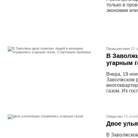
только в про
экономии или
20 н
Проиcшествия
В Заволж
угарным г
Вчера, 19 но
Заволжском р
многоквартир
газом. Их го
19 нояб
Общество
Двое улья
В Заволжском