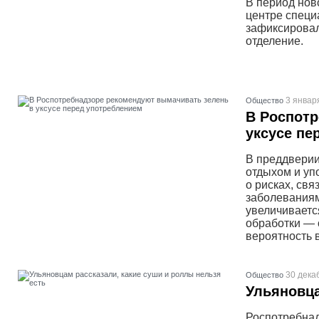
В период нов
центре специ
зафиксировал
отделение.
3 январ
Общество
В Роспотр
уксусе пе
В преддвери
отдыхом и уп
о рисках, св
заболевания
увеличиваетс
обработки — 
вероятность 
30 дека
Общество
Ульяновца
Роспотребнад