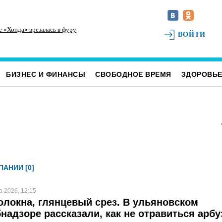
е «Хонда» врезалась в фуру
Инзенцы простятся с земляком, погибшим на
На
ВОЙТИ
СВО
св
БИЗНЕС И ФИНАНСЫ
СВОБОДНОЕ ВРЕМЯ
ЗДОРОВЬ
АНИИ [0]
а 2026, 12:15
локна, глянцевый срез. В ульяновском
надзоре рассказали, как не отравиться арб