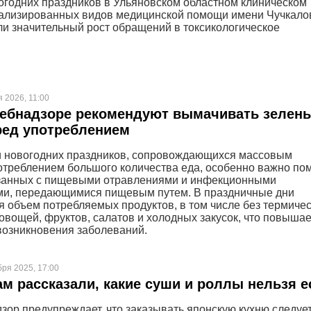
огодних праздников в Ульяновском областном клиническом
ализированных видов медицинской помощи имени Чучкало
и значительный рост обращений в токсикологическое
я 2026, 11:00
ебнадзоре рекомендуют вымачивать зелень
ред употреблением
и новогодних праздников, сопровождающихся массовым
отреблением большого количества еда, особенно важно по
язанных с пищевыми отравлениями и инфекционными
ми, передающимися пищевым путем. В праздничные дни
я объем потребляемых продуктов, в том числе без термиче
овощей, фруктов, салатов и холодных закусок, что повышае
возникновения заболеваний.
бря 2025, 17:00
м рассказали, какие суши и роллы нельзя е
зор предупреждает, что заказывать японскую кухню следуе