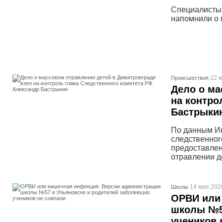
Специалисты 
напомнили о 
22 м
Проиcшествия
Дело о ма
на контро
Бастрыки
По данным Ин
следственног
предоставлен
отравлении д
14 мая 202
Школы
ОРВИ или
школы №5
учеников 