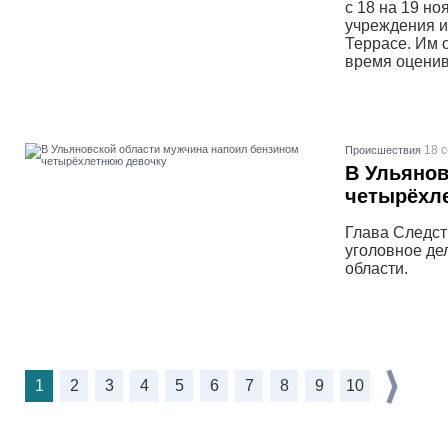
с 18 на 19 н
учреждения и
Террасе. Им 
время оценив
18 
Проиcшествия
В Ульянов
четырёхл
Глава Следст
уголовное де
области.
1
2
3
4
5
6
7
8
9
10