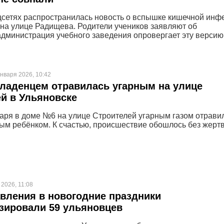
цсетях распространилась новость о вспышке кишечной инф
на улице Радищева. Родители учеников заявляют об
администрация учебного заведения опровергает эту версию
нваря 2026, 10:42
ладенцем отравилась угарным на улице
й в Ульяновске
аря в доме №6 на улице Строителей угарным газом отрави
ным ребёнком. К счастью, происшествие обошлось без жертв
 2026, 11:08
авления в новогодние праздники
зировали 59 ульяновцев