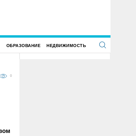
 улице Локомотивной в пятницу отключат
Для обслуживания кладбищ Улья
етофоры
закупили новую спецтехнику
Е
ОБРАЗОВАНИЕ
НЕДВИЖИМОСТЬ
0
узом