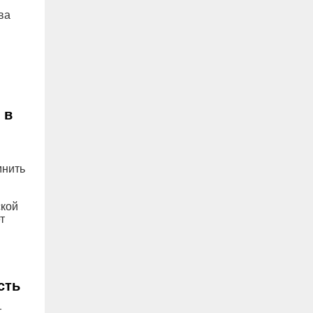
ва
 в
мнить
ской
т
сть
т