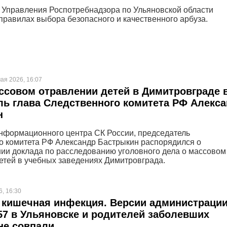
Управления Роспотребнадзора по Ульяновской области
правилах выбора безопасного и качественного арбуза.
ая 2026, 16:07
ссовом отравлении детей в Димитровграде 
ль глава Следственного комитета РФ Алекс
н
формационного центра СК России, председатель
о комитета РФ Александр Бастрыкин распорядился о
ии доклада по расследованию уголовного дела о массовом
етей в учебных заведениях Димитровграда.
6, 16:30
 кишечная инфекция. Версии администраци
7 в Ульяновске и родителей заболевших
не совпали