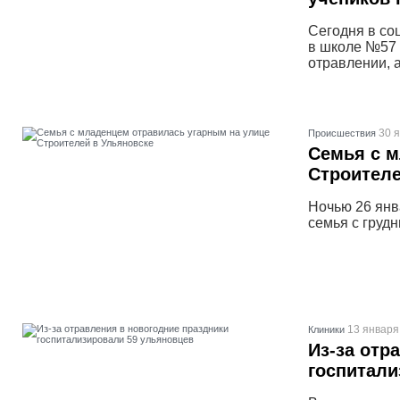
Сегодня в со
в школе №57 
отравлении, 
30 я
Проиcшествия
Семья с м
Строителе
Ночью 26 янв
семья с груд
13 января
Клиники
Из-за отр
госпитали