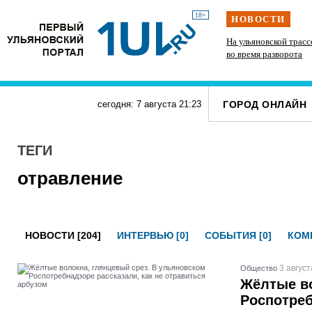
18+
НОВОСТИ
Подросток на питбайке сшиб двух 15-летних
На ульяновской трасс
велосипедисток в Павловке
во время разворота
ГОРОД ОНЛАЙН
сегодня: 7 августа
21
:
23
ТЕГИ
отравление
НОВОСТИ [204]
ИНТЕРВЬЮ [0]
СОБЫТИЯ [0]
КОМП
3 август
Общество
Жёлтые во
Роспотреб