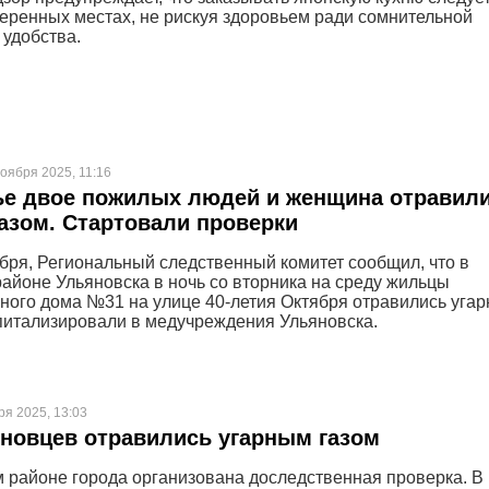
веренных местах, не рискуя здоровьем ради сомнительной
 удобства.
оября 2025, 11:16
ье двое пожилых людей и женщина отравил
азом. Стартовали проверки
ября, Региональный следственный комитет сообщил, что в
айоне Ульяновска в ночь со вторника на среду жильцы
ного дома №31 на улице 40-летия Октября отравились уга
спитализировали в медучреждения Ульяновска.
ря 2025, 13:03
новцев отравились угарным газом
 районе города организована доследственная проверка. В