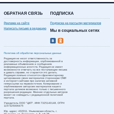
ОБРАТНАЯ СВЯЗЬ
ПОДПИСКА
Реклама на сайте
Подписка на рассылку материалов
Написать письмо в редакцию
Мы в социальных сетях
Политика об обработке персональных данных
Редакция не несет ответственность за
достоверность информации, опубликованной в
рекламных объявлениях и сообщениях
информационных агентств. Редакция не имеет
возможности отвечать на все поступающие письма
и давать справки, но старается это делать.
Редакция лояльно относится к фрагментарному
цитированию своих материалов сторонними СМИ
и интернет-сайтами при наличии активной
гиперссылки на первоисточник. Копирование и
опубликование авторских материалов нашего
портала целиком возможно только с письменного
разрешения редакции. Мнение отдельных авторов
может не совпадать с редакционной политикой
портала.
Учредитель ООО "ЦКП". ИНН 7325140148, ОГРН
1157325006475
Юр. адрес:
432011,
Ульяновская область,
г.
Ульяновск,
ул. Радищева, д. 8, оф.28