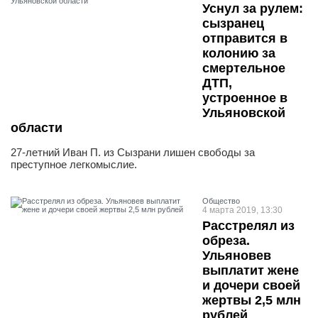
Уснул за рулем:
сызранец
отправится в
колонию за
смертельное
ДТП,
устроенное в
Ульяновской
области
27-летний Иван П. из Сызрани лишен свободы за
преступное легкомыслие.
Общество
4 марта 2019, 13:30
Расстрелял из
обреза.
Ульяновев
выплатит жене
и дочери своей
жертвы 2,5 млн
рублей