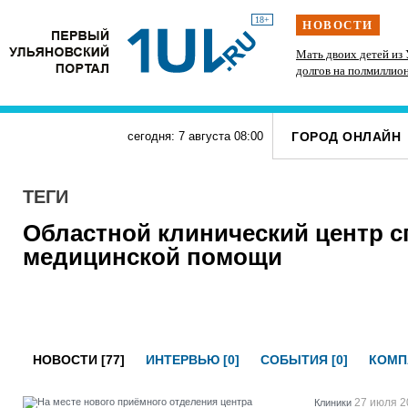
18+
НОВОСТИ
Ульяновским предпенсионерам полагается
Мать двоих детей из 
ьше
набор льгот
долгов на полмиллио
штрафы от ГИБДД
ГОРОД ОНЛАЙН
сегодня: 7 августа
08
:
00
ТЕГИ
Областной клинический центр 
медицинской помощи
НОВОСТИ [77]
ИНТЕРВЬЮ [0]
СОБЫТИЯ [0]
КОМП
27 июля 2
Клиники