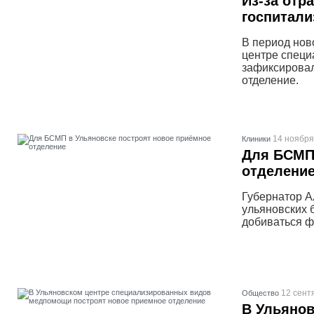
Из-за отр
госпитали
В период нов
центре специ
зафиксировал
отделение.
14 ноября
Клиники
Для БСМП 
отделени
Губернатор А
ульяновских б
добиваться ф
12 сент
Общество
В Ульянов