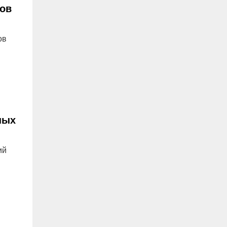
дов
ов
ных
ий