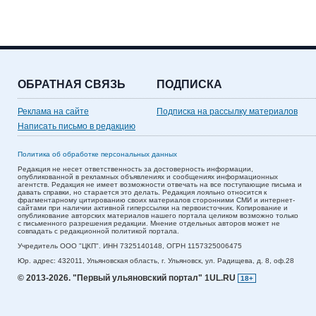
ОБРАТНАЯ СВЯЗЬ
ПОДПИСКА
Реклама на сайте
Подписка на рассылку материалов
Написать письмо в редакцию
Политика об обработке персональных данных
Редакция не несет ответственность за достоверность информации,
опубликованной в рекламных объявлениях и сообщениях информационных
агентств. Редакция не имеет возможности отвечать на все поступающие письма и
давать справки, но старается это делать. Редакция лояльно относится к
фрагментарному цитированию своих материалов сторонними СМИ и интернет-
сайтами при наличии активной гиперссылки на первоисточник. Копирование и
опубликование авторских материалов нашего портала целиком возможно только
с письменного разрешения редакции. Мнение отдельных авторов может не
совпадать с редакционной политикой портала.
Учредитель ООО "ЦКП". ИНН 7325140148, ОГРН 1157325006475
Юр. адрес:
432011,
Ульяновская область,
г. Ульяновск,
ул. Радищева, д. 8, оф.28
© 2013-2026.
"Первый ульяновский портал" 1UL.RU
18+