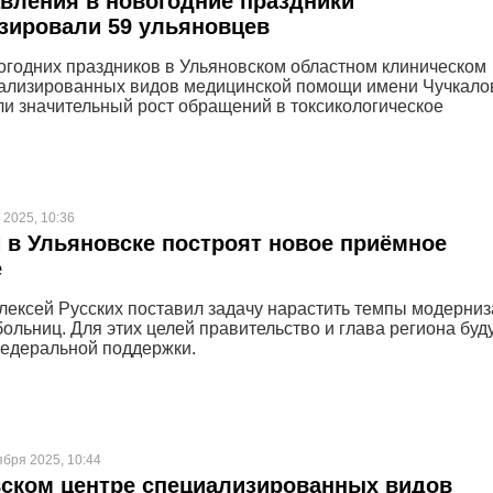
авления в новогодние праздники
зировали 59 ульяновцев
огодних праздников в Ульяновском областном клиническом
ализированных видов медицинской помощи имени Чучкало
и значительный рост обращений в токсикологическое
 2025, 10:36
в Ульяновске построят новое приёмное
е
лексей Русских поставил задачу нарастить темпы модерни
ольниц. Для этих целей правительство и глава региона буд
едеральной поддержки.
ября 2025, 10:44
ском центре специализированных видов