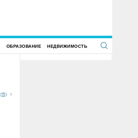
самых грязных местах Ульяновска разместили
вять дополнительных бункеров для
упногабаритного мусора
Е
ОБРАЗОВАНИЕ
НЕДВИЖИМОСТЬ
0