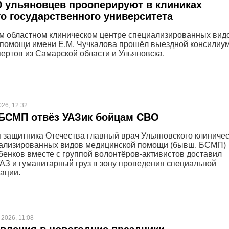
 ульяновцев прооперируют в клиниках
о государственного университета
м областном клиническом центре специализированных вид
помощи имени Е.М. Чучкалова прошёл выездной консилиум
пертов из Самарской области и Ульяновска.
026, 12:32
 БСМП отвёз УАЗик бойцам СВО
 защитника Отечества главный врач Ульяновского клиничес
иализированных видов медицинской помощи (бывш. БСМП)
бенков вместе с группой волонтёров-активистов доставил
АЗ и гуманитарный груз в зону проведения специальной
ации.
 2026, 11:08