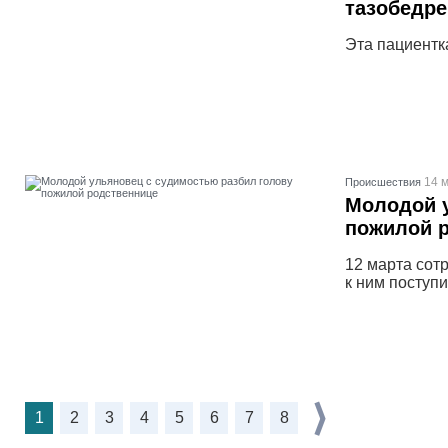
тазобедре
Эта пациентк
14 м
Проиcшествия
Молодой у
пожилой 
12 марта сот
к ним поступ
1
2
3
4
5
6
7
8