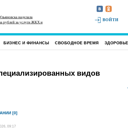
Ульяновска наделала
В Ульяновской области приняли почти 270 тонн
В 
ВОЙТИ
на рублей за услуги ЖКХ и
рыбных консервов из Калининградской области
де
кр
БИЗНЕС И ФИНАНСЫ
СВОБОДНОЕ ВРЕМЯ
ЗДОРОВЬ
специализированных видов
АНИИ [0]
026, 09:17