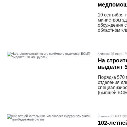
медпомощ
10 сентября 
министром зд
обсуждения с
областном кл
16 июля 2
Клиники
На строит
выделят 5
Порядка 570 
отделения дл
специализиро
(бывшей БСМ
21 мая 20
Клиники
102-летне