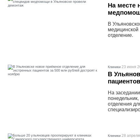
На месте 
медпомощ
В Ульяновско
медицинской 
отделение.
23 июня 2
Клиники
В Ульянов
пациентов
На заседании
понедельник,
отделения дл
специализиро
28 апреля
Клиники