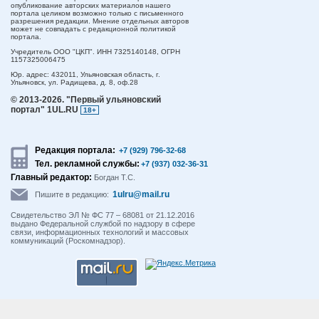
опубликование авторских материалов нашего
портала целиком возможно только с письменного
разрешения редакции. Мнение отдельных авторов
может не совпадать с редакционной политикой
портала.
Учредитель ООО "ЦКП". ИНН 7325140148, ОГРН
1157325006475
Юр. адрес:
432011,
Ульяновская область,
г.
Ульяновск,
ул. Радищева, д. 8, оф.28
© 2013-2026.
"Первый ульяновский
портал" 1UL.RU
18+
Редакция портала:
+7 (929) 796-32-68
Тел. рекламной службы:
+7 (937) 032-36-31
Главный редактор:
Богдан Т.С.
1ulru@mail.ru
Пишите в редакцию:
Свидетельство ЭЛ № ФС 77 – 68081 от 21.12.2016
выдано Федеральной службой по надзору в сфере
связи, информационных технологий и массовых
коммуникаций (Роскомнадзор).