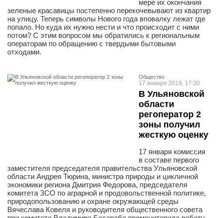
мере их окончания
зеленые красавицы постепенно перекочевывают из квартир
на улицу. Теперь символы Нового года вповалку лежат где
попало. Но куда их нужно нести и что происходит с ними
потом? С этим вопросом мы обратились к региональным
операторам по обращению с твердыми бытовыми
отходами.
Общество
17 января 2019, 17:30
В Ульяновской
области
регоператор 2
зоны получил
жесткую оценку
17 января комиссия
в составе первого
заместителя председателя правительства Ульяновской
области Андрея Тюрина, министра природы и цикличной
экономики региона Дмитрия Федорова, председателя
комитета ЗСО по аграрной и продовольственной политике,
природопользованию и охране окружающей среды
Вячеслава Ковеля и руководителя общественного совета
при комитете Владимира Бесараба промониторила работу