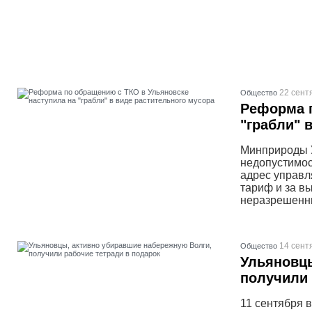
22 сент
Общество
Реформа п
"грабли" 
Минприроды У
недопустимос
адрес управл
тариф и за вы
неразрешенн
14 сент
Общество
Ульяновцы
получили 
11 сентября 