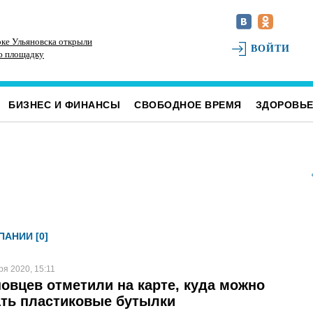
ке Ульяновска открыли
В Ульяновском районе благоустраивают место
До
ВОЙТИ
ю площадку
воинского захоронения
Ул
БИЗНЕС И ФИНАНСЫ
СВОБОДНОЕ ВРЕМЯ
ЗДОРОВЬ
АНИИ [0]
ря 2020, 15:11
овцев отметили на карте, куда можно
ть пластиковые бутылки