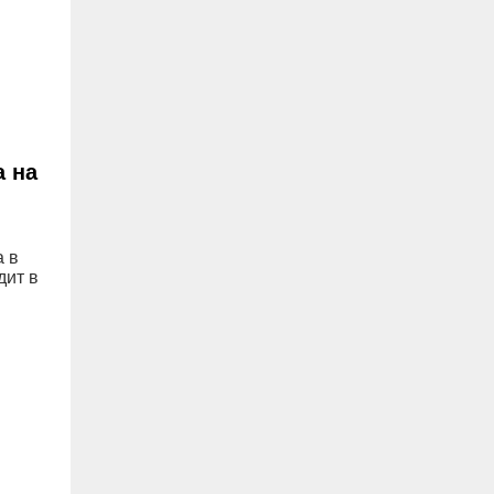
а на
а в
дит в