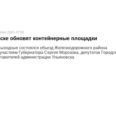
ября 2020, 07:00
ске обновят контейнерные площадки
выходные состоялся объезд Железнодорожного района
 участием Губернатора Сергея Морозова, депутатов Городс
тавителей администрации Ульяновска.