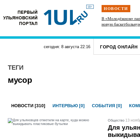
18+
НОВОСТИ
 спорт и
На участке проспекта Гая в Ульяновске
В «Молодёжном» пар
запретили остановку транспорта
новую баскетбольну
ГОРОД ОНЛАЙН
сегодня: 8 августа
22
:
16
ТЕГИ
мусор
НОВОСТИ [310]
ИНТЕРВЬЮ [0]
СОБЫТИЯ [0]
КОМП
13 нояб
Общество
Для ульян
выкидыва