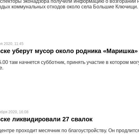
нспекторы эконадзора получили информацию о возгорании 
рдых коммунальных отходов около села Большие Ключищи.
я 2020, 11:45
ске уберут мусор около родника «Маришка»
5.00 там начнется субботник, принять участие в котором мог
е.
ября 2020, 16:08
ске ликвидировали 27 свалок
центре проходит месячник по благоустройству. Он продлитс