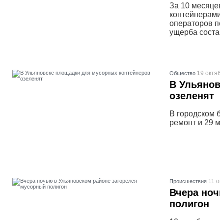
За 10 месяце
контейнерами
операторов 
ущерба соста
19 октя
Общество
В Ульянов
озеленят
В городском 
ремонт и 29 
11 о
Проиcшествия
Вчера ноч
полигон