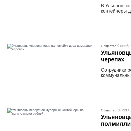
В Ульяновско
контейнеры д
9 ноябр
Общество
Ульяновц
черепах
Сотрудники р
коммунальным
30 октя
Общество
Ульяновц
полмилли