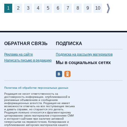
1
2
3
4
5
6
7
8
9
10
ОБРАТНАЯ СВЯЗЬ
ПОДПИСКА
Реклама на сайте
Подписка на рассылку материалов
Написать письмо в редакцию
Мы в социальных сетях
Политика об обработке персональных данных
Редакция не несет ответственность за
достоверность информации, опубликованной в
рекламных объявлениях и сообщениях
информационных агентств. Редакция не имеет
возможности отвечать на все поступающие письма
и давать справки, но старается это делать.
Редакция лояльно относится к фрагментарному
цитированию своих материалов сторонними СМИ
и интернет-сайтами при наличии активной
гиперссылки на первоисточник. Копирование и
опубликование авторских материалов нашего