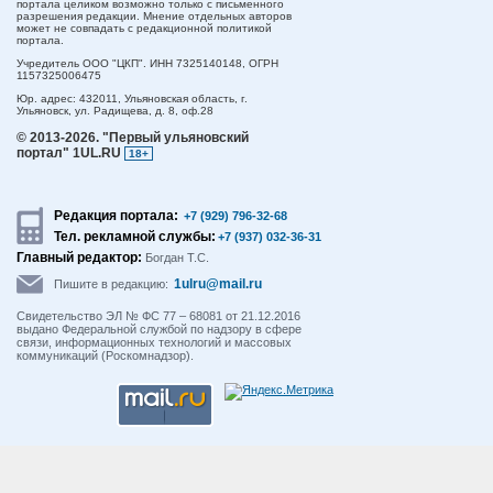
портала целиком возможно только с письменного
разрешения редакции. Мнение отдельных авторов
может не совпадать с редакционной политикой
портала.
Учредитель ООО "ЦКП". ИНН 7325140148, ОГРН
1157325006475
Юр. адрес:
432011,
Ульяновская область,
г.
Ульяновск,
ул. Радищева, д. 8, оф.28
© 2013-2026.
"Первый ульяновский
портал" 1UL.RU
18+
Редакция портала:
+7 (929) 796-32-68
Тел. рекламной службы:
+7 (937) 032-36-31
Главный редактор:
Богдан Т.С.
1ulru@mail.ru
Пишите в редакцию:
Свидетельство ЭЛ № ФС 77 – 68081 от 21.12.2016
выдано Федеральной службой по надзору в сфере
связи, информационных технологий и массовых
коммуникаций (Роскомнадзор).