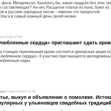
 фата, Мендельсон. Казалось бы, какая свадьба без этих тр
 составляющих? Ан нет. Расшитое платье из льна, букет из
ов и русские народные песни – именно это предпочли
Ольга в самый важный день своей жизни.
аля 2016, 07:00
Влюбленные сердца» приглашают сдать кров
а станции переливания крови состоится донорская акция п
любленное сердце». К участию приглашаются молодожены
любленные пары.
9 августа 2015, 11:38
ация
тье, выкуп и объявление о помолвке. Исток
пулярных у ульяновцев свадебных традици