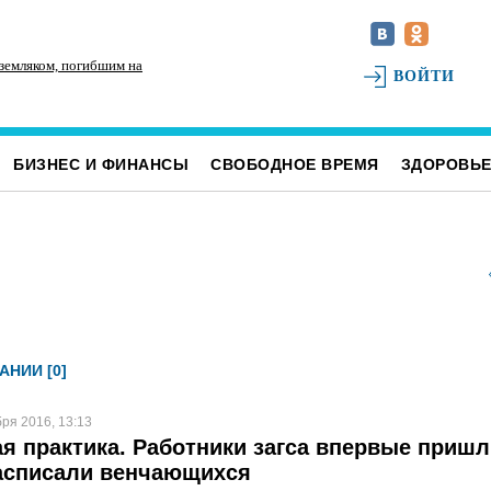
 земляком, погибшим на
На улице Локомотивной в пятницу отключат
Дл
ВОЙТИ
светофоры
за
БИЗНЕС И ФИНАНСЫ
СВОБОДНОЕ ВРЕМЯ
ЗДОРОВЬ
АНИИ [0]
бря 2016, 13:13
я практика. Работники загса впервые пришл
расписали венчающихся