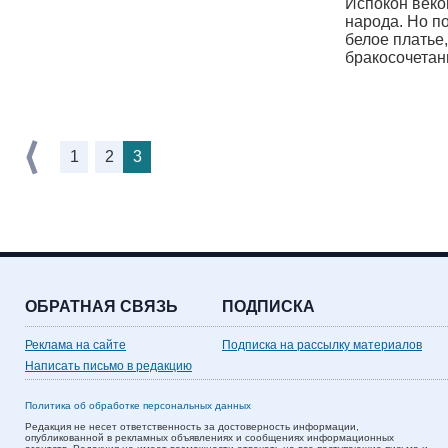
Испокон веко
народа. Но п
белое платье,
бракосочетан
1
2
3
ОБРАТНАЯ СВЯЗЬ
ПОДПИСКА
Реклама на сайте
Подписка на рассылку материалов
Написать письмо в редакцию
Политика об обработке персональных данных
Редакция не несет ответственность за достоверность информации,
опубликованной в рекламных объявлениях и сообщениях информационных