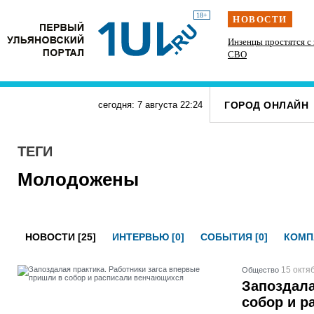
18+
НОВОСТИ
етних
На ульяновской трассе «Хонда» врезалась в фуру
Инзенцы простятся с
во время разворота
СВО
ГОРОД ОНЛАЙН
сегодня: 7 августа
22
:
24
ТЕГИ
Молодожены
НОВОСТИ [25]
ИНТЕРВЬЮ [0]
СОБЫТИЯ [0]
КОМП
15 октя
Общество
Запоздала
собор и 