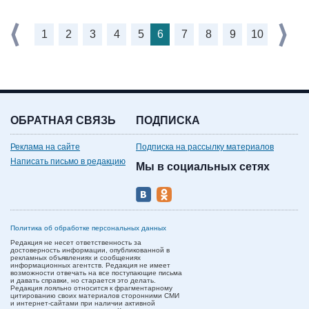
1
2
3
4
5
6
7
8
9
10
ОБРАТНАЯ СВЯЗЬ
ПОДПИСКА
Реклама на сайте
Подписка на рассылку материалов
Написать письмо в редакцию
Мы в социальных сетях
Политика об обработке персональных данных
Редакция не несет ответственность за
достоверность информации, опубликованной в
рекламных объявлениях и сообщениях
информационных агентств. Редакция не имеет
возможности отвечать на все поступающие письма
и давать справки, но старается это делать.
Редакция лояльно относится к фрагментарному
цитированию своих материалов сторонними СМИ
и интернет-сайтами при наличии активной