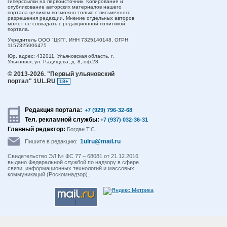
гиперссылки на первоисточник. Копирование и
опубликование авторских материалов нашего
портала целиком возможно только с письменного
разрешения редакции. Мнение отдельных авторов
может не совпадать с редакционной политикой
портала.
Учредитель ООО "ЦКП". ИНН 7325140148, ОГРН
1157325006475
Юр. адрес:
432011,
Ульяновская область,
г.
Ульяновск,
ул. Радищева, д. 8, оф.28
© 2013-2026.
"Первый ульяновский
портал" 1UL.RU
18+
Редакция портала:
+7 (929) 796-32-68
Тел. рекламной службы:
+7 (937) 032-36-31
Главный редактор:
Богдан Т.С.
1ulru@mail.ru
Пишите в редакцию:
Свидетельство ЭЛ № ФС 77 – 68081 от 21.12.2016
выдано Федеральной службой по надзору в сфере
связи, информационных технологий и массовых
коммуникаций (Роскомнадзор).