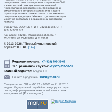
цитированию своих материалов сторонними СМИ
и интернет-сайтами при наличии активной
гиперссылки на первоисточник. Копирование и
опубликование авторских материалов нашего
портала целиком возможно только с письменного
разрешения редакции. Мнение отдельных авторов
может не совпадать с редакционной политикой
портала.
Учредитель ООО "ЦКП". ИНН 7325140148, ОГРН
1157325006475
Юр. адрес:
432011,
Ульяновская область,
г.
Ульяновск,
ул. Радищева, д. 8, оф.28
© 2013-2026.
"Первый ульяновский
портал" 1UL.RU
18+
Редакция портала:
+7 (929) 796-32-68
Тел. рекламной службы:
+7 (937) 032-36-31
Главный редактор:
Богдан Т.С.
1ulru@mail.ru
Пишите в редакцию:
Свидетельство ЭЛ № ФС 77 – 68081 от 21.12.2016
выдано Федеральной службой по надзору в сфере
связи, информационных технологий и массовых
коммуникаций (Роскомнадзор).