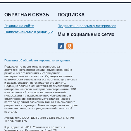
ОБРАТНАЯ СВЯЗЬ
ПОДПИСКА
Реклама на сайте
Подписка на рассылку материалов
Написать письмо в редакцию
Мы в социальных сетях
Политика об обработке персональных данных
Редакция не несет ответственность за
достоверность информации, опубликованной в
рекламных объявлениях и сообщениях
информационных агентств. Редакция не имеет
возможности отвечать на все поступающие письма
и давать справки, но старается это делать.
Редакция лояльно относится к фрагментарному
цитированию своих материалов сторонними СМИ
и интернет-сайтами при наличии активной
гиперссылки на первоисточник. Копирование и
опубликование авторских материалов нашего
портала целиком возможно только с письменного
разрешения редакции. Мнение отдельных авторов
может не совпадать с редакционной политикой
портала.
Учредитель ООО "ЦКП". ИНН 7325140148, ОГРН
1157325006475
Юр. адрес:
432011,
Ульяновская область,
г.
Ульяновск,
ул. Радищева, д. 8, оф.28