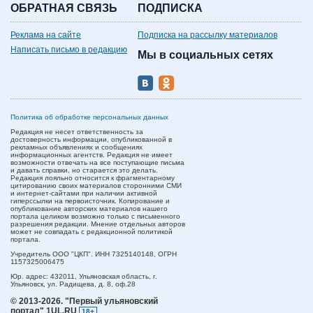
ОБРАТНАЯ СВЯЗЬ
ПОДПИСКА
Реклама на сайте
Подписка на рассылку материалов
Написать письмо в редакцию
Мы в социальных сетях
Политика об обработке персональных данных
Редакция не несет ответственность за
достоверность информации, опубликованной в
рекламных объявлениях и сообщениях
информационных агентств. Редакция не имеет
возможности отвечать на все поступающие письма
и давать справки, но старается это делать.
Редакция лояльно относится к фрагментарному
цитированию своих материалов сторонними СМИ
и интернет-сайтами при наличии активной
гиперссылки на первоисточник. Копирование и
опубликование авторских материалов нашего
портала целиком возможно только с письменного
разрешения редакции. Мнение отдельных авторов
может не совпадать с редакционной политикой
портала.
Учредитель ООО "ЦКП". ИНН 7325140148, ОГРН
1157325006475
Юр. адрес:
432011,
Ульяновская область,
г.
Ульяновск,
ул. Радищева, д. 8, оф.28
© 2013-2026.
"Первый ульяновский
портал" 1UL.RU
18+