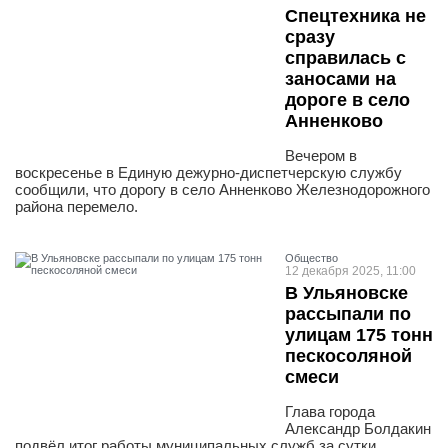
Спецтехника не
сразу
справилась с
заносами на
дороге в село
Анненково
Вечером в
воскресенье в Единую дежурно-диспетчерскую службу
сообщили, что дорогу в село Анненково Железнодорожного
района перемело.
Общество
12 декабря 2025, 11:00
В Ульяновске
рассыпали по
улицам 175 тонн
пескосоляной
смеси
Глава города
Александр Болдакин
подвёл итог работы муниципальных служб за сутки,