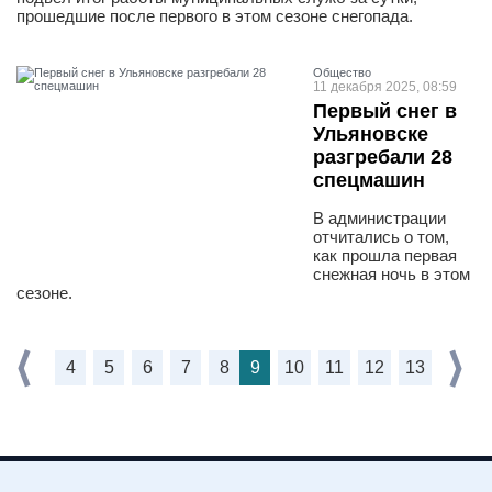
прошедшие после первого в этом сезоне снегопада.
Общество
11 декабря 2025, 08:59
Первый снег в
Ульяновске
разгребали 28
спецмашин
В администрации
отчитались о том,
как прошла первая
снежная ночь в этом
сезоне.
4
5
6
7
8
9
10
11
12
13