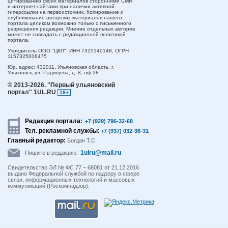
цитированию своих материалов сторонними СМИ
и интернет-сайтами при наличии активной
гиперссылки на первоисточник. Копирование и
опубликование авторских материалов нашего
портала целиком возможно только с письменного
разрешения редакции. Мнение отдельных авторов
может не совпадать с редакционной политикой
портала.
Учредитель ООО "ЦКП". ИНН 7325140148, ОГРН
1157325006475
Юр. адрес:
432011,
Ульяновская область,
г.
Ульяновск,
ул. Радищева, д. 8, оф.28
© 2013-2026.
"Первый ульяновский
портал" 1UL.RU
18+
Редакция портала:
+7 (929) 796-32-68
Тел. рекламной службы:
+7 (937) 032-36-31
Главный редактор:
Богдан Т.С.
1ulru@mail.ru
Пишите в редакцию:
Свидетельство ЭЛ № ФС 77 – 68081 от 21.12.2016
выдано Федеральной службой по надзору в сфере
связи, информационных технологий и массовых
коммуникаций (Роскомнадзор).