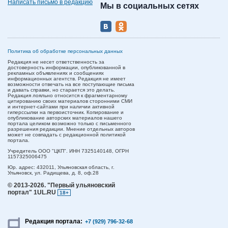
Написать письмо в редакцию
Мы в социальных сетях
Политика об обработке персональных данных
Редакция не несет ответственность за
достоверность информации, опубликованной в
рекламных объявлениях и сообщениях
информационных агентств. Редакция не имеет
возможности отвечать на все поступающие письма
и давать справки, но старается это делать.
Редакция лояльно относится к фрагментарному
цитированию своих материалов сторонними СМИ
и интернет-сайтами при наличии активной
гиперссылки на первоисточник. Копирование и
опубликование авторских материалов нашего
портала целиком возможно только с письменного
разрешения редакции. Мнение отдельных авторов
может не совпадать с редакционной политикой
портала.
Учредитель ООО "ЦКП". ИНН 7325140148, ОГРН
1157325006475
Юр. адрес:
432011,
Ульяновская область,
г.
Ульяновск,
ул. Радищева, д. 8, оф.28
© 2013-2026.
"Первый ульяновский
портал" 1UL.RU
18+
Редакция портала:
+7 (929) 796-32-68