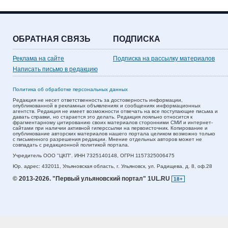
ОБРАТНАЯ СВЯЗЬ
ПОДПИСКА
Реклама на сайте
Подписка на рассылку материалов
Написать письмо в редакцию
Политика об обработке персональных данных
Редакция не несет ответственность за достоверность информации,
опубликованной в рекламных объявлениях и сообщениях информационных
агентств. Редакция не имеет возможности отвечать на все поступающие письма и
давать справки, но старается это делать. Редакция лояльно относится к
фрагментарному цитированию своих материалов сторонними СМИ и интернет-
сайтами при наличии активной гиперссылки на первоисточник. Копирование и
опубликование авторских материалов нашего портала целиком возможно только
с письменного разрешения редакции. Мнение отдельных авторов может не
совпадать с редакционной политикой портала.
Учредитель ООО "ЦКП". ИНН 7325140148, ОГРН 1157325006475
Юр. адрес:
432011,
Ульяновская область,
г. Ульяновск,
ул. Радищева, д. 8, оф.28
© 2013-2026.
"Первый ульяновский портал" 1UL.RU
18+