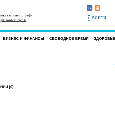
ллект выпишет штрафы
Директор ульяновской топливной компании
В 
ВОЙТИ
щим контейнерные
скрыл от налоговиков больше 48 млн рублей
ко
ными отходами
БИЗНЕС И ФИНАНСЫ
СВОБОДНОЕ ВРЕМЯ
ЗДОРОВЬ
НИИ [0]