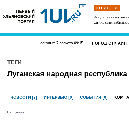
18+
НОВОСТИ
зместили
Ветер до 27 метров в секунду, грозы и град
Искусственный инте
обрушатся на Ульяновскую область в
ульяновцам, забиваю
воскресенье
площадки неправиль
ГОРОД ОНЛАЙН
сегодня: 7 августа
09
:
15
ТЕГИ
Луганская народная республика
НОВОСТИ [7]
ИНТЕРВЬЮ [0]
СОБЫТИЯ [0]
КОМПА
Нет данных