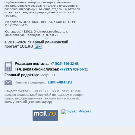
опубликование авторских материалов нашего
портала целиком возможно только с письменного
разрешения редакции. Мнение отдельных авторов
может не совпадать с редакционной политикой
портала.
Учредитель ООО "ЦКП". ИНН 7325140148, ОГРН
1157325006475
Юр. адрес:
432011,
Ульяновская область,
г.
Ульяновск,
ул. Радищева, д. 8, оф.28
© 2013-2026.
"Первый ульяновский
портал" 1UL.RU
18+
Редакция портала:
+7 (929) 796-32-68
Тел. рекламной службы:
+7 (937) 032-36-31
Главный редактор:
Богдан Т.С.
1ulru@mail.ru
Пишите в редакцию:
Свидетельство ЭЛ № ФС 77 – 68081 от 21.12.2016
выдано Федеральной службой по надзору в сфере
связи, информационных технологий и массовых
коммуникаций (Роскомнадзор).