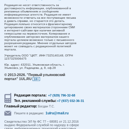
Редакция не несет ответственность за
достоверность информации, опубликованной в
рекламных объявлениях и сообщениях
информационных агентств. Редакция не имеет
возможности отвечать на все поступающие письма
и давать справки, но старается это делать.
Редакция лояльно относится к фрагментарному
цитированию своих материалов сторонними СМИ
и интернет-сайтами при наличии активной
гиперссылки на первоисточник. Копирование и
опубликование авторских материалов нашего
портала целиком возможно только с письменного
разрешения редакции. Мнение отдельных авторов
может не совпадать с редакционной политикой
портала.
Учредитель ООО "ЦКП". ИНН 7325140148, ОГРН
1157325006475
Юр. адрес:
432011,
Ульяновская область,
г.
Ульяновск,
ул. Радищева, д. 8, оф.28
© 2013-2026.
"Первый ульяновский
портал" 1UL.RU
18+
Редакция портала:
+7 (929) 796-32-68
Тел. рекламной службы:
+7 (937) 032-36-31
Главный редактор:
Богдан Т.С.
1ulru@mail.ru
Пишите в редакцию:
Свидетельство ЭЛ № ФС 77 – 68081 от 21.12.2016
выдано Федеральной службой по надзору в сфере
связи, информационных технологий и массовых