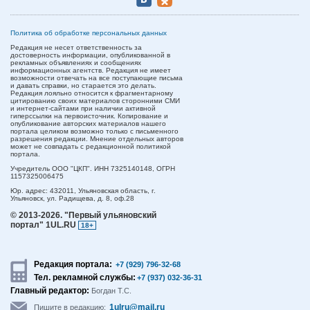
Политика об обработке персональных данных
Редакция не несет ответственность за
достоверность информации, опубликованной в
рекламных объявлениях и сообщениях
информационных агентств. Редакция не имеет
возможности отвечать на все поступающие письма
и давать справки, но старается это делать.
Редакция лояльно относится к фрагментарному
цитированию своих материалов сторонними СМИ
и интернет-сайтами при наличии активной
гиперссылки на первоисточник. Копирование и
опубликование авторских материалов нашего
портала целиком возможно только с письменного
разрешения редакции. Мнение отдельных авторов
может не совпадать с редакционной политикой
портала.
Учредитель ООО "ЦКП". ИНН 7325140148, ОГРН
1157325006475
Юр. адрес:
432011,
Ульяновская область,
г.
Ульяновск,
ул. Радищева, д. 8, оф.28
© 2013-2026.
"Первый ульяновский
портал" 1UL.RU
18+
Редакция портала:
+7 (929) 796-32-68
Тел. рекламной службы:
+7 (937) 032-36-31
Главный редактор:
Богдан Т.С.
1ulru@mail.ru
Пишите в редакцию: