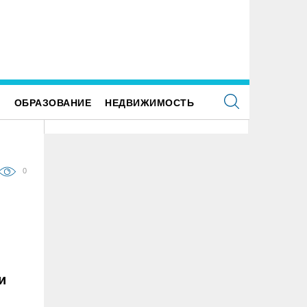
орудование в медпункт ульяновской школы
К реальным и срокам и крупным
купили после вмешательства прокуратуры
приговорили ульяновских перево
подкупивших депутата и директ
Е
ОБРАЗОВАНИЕ
НЕДВИЖИМОСТЬ
0
и