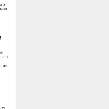
ого
оман
й
ия
виса
ество
рку