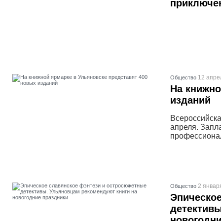
приключен
12 апре
Общество
На книжно
изданий
Всероссийска
апреля. Запл
профессионал
2 январ
Общество
Эпическое
детективы
новогодни