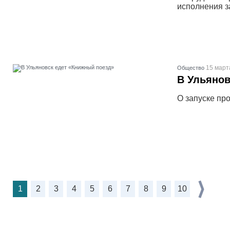
исполнения з
15 март
Общество
В Ульянов
О запуске пр
1
2
3
4
5
6
7
8
9
10