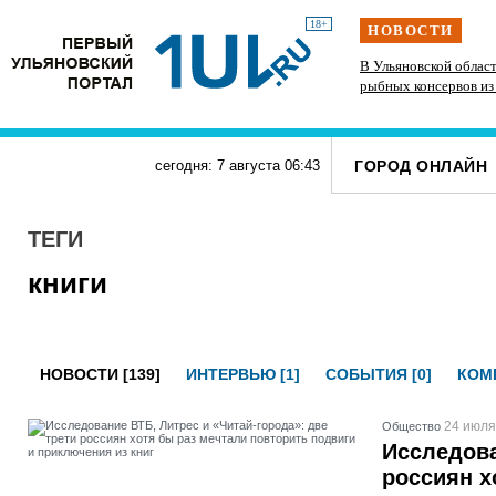
18+
НОВОСТИ
ам
Мать двоих детей из Ульяновска наделала
В Ульяновской облас
долгов на полмиллиона рублей за услуги ЖКХ и
рыбных консервов из
Б
штрафы от ГИБДД
ГОРОД ОНЛАЙН
сегодня: 7 августа
06
:
43
ТЕГИ
книги
НОВОСТИ [139]
ИНТЕРВЬЮ [1]
СОБЫТИЯ [0]
КОМП
24 июля
Общество
Исследова
россиян х