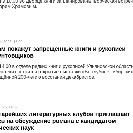
я в 10.00 во Дворце книги запланирована творческая встреч
горем Храмовым.
я 2025, 16:00
м покажут запрещённые книги и рукописи
унтовщиков
14.00 в отделе редких книг и рукописей Ульяновской област
иотеки состоится открытие выставки «Во глубине сибирских
щённой 200-летию восстания декабристов.
2025, 14:57
тарейших литературных клубов приглашает
в на обсуждение романа с кандидатом
еских наук