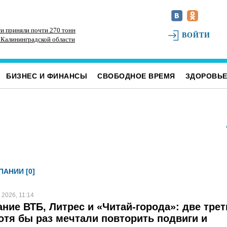
ти приняли почти 270 тонн
В заброшенных садах в Железнодорожном
Об
ВОЙТИ
 Калининградской области
районе Ульяновска заблудился пенсионер
за
БИЗНЕС И ФИНАНСЫ
СВОБОДНОЕ ВРЕМЯ
ЗДОРОВЬ
АНИИ [0]
 2026, 11:14
ние ВТБ, Литрес и «Читай-города»: две трет
отя бы раз мечтали повторить подвиги и