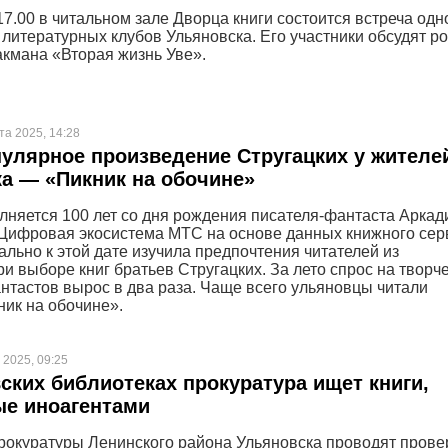
17.00 в читальном зале Дворца книги состоится встреча одн
 литературных клубов Ульяновска. Его участники обсудят р
кмана «Вторая жизнь Уве».
та 2025, 14:28
улярное произведение Стругацких у жителе
а — «Пикник на обочине»
лняется 100 лет со дня рождения писателя-фантаста Аркад
 Цифровая экосистема МТС на основе данных книжного сер
ально к этой дате изучила предпочтения читателей из
и выборе книг братьев Стругацких. За лето спрос на творч
нтастов вырос в два раза. Чаще всего ульяновцы читали
ник на обочине».
 2025, 09:25
ских библиотеках прокуратура ищет книги,
ые иноагентами
рокуратуры Ленинского района Ульяновска проводят прове