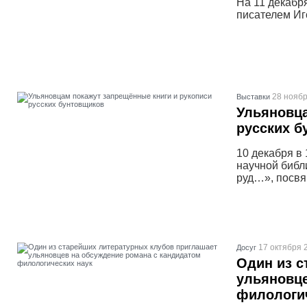
На 11 декабр
писателем И
28 ноябр
Выставки
Ульяновца
русских б
10 декабря в 
научной библ
руд…», посвя
17 октября 
Досуг
Один из с
ульяновце
филологич