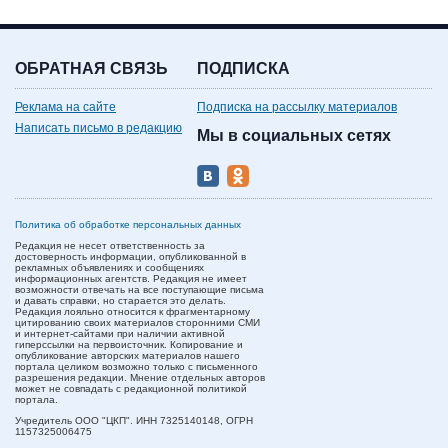
ОБРАТНАЯ СВЯЗЬ
ПОДПИСКА
Реклама на сайте
Подписка на рассылку материалов
Написать письмо в редакцию
Мы в социальных сетях
Политика об обработке персональных данных
Редакция не несет ответственность за
достоверность информации, опубликованной в
рекламных объявлениях и сообщениях
информационных агентств. Редакция не имеет
возможности отвечать на все поступающие письма
и давать справки, но старается это делать.
Редакция лояльно относится к фрагментарному
цитированию своих материалов сторонними СМИ
и интернет-сайтами при наличии активной
гиперссылки на первоисточник. Копирование и
опубликование авторских материалов нашего
портала целиком возможно только с письменного
разрешения редакции. Мнение отдельных авторов
может не совпадать с редакционной политикой
портала.
Учредитель ООО "ЦКП". ИНН 7325140148, ОГРН
1157325006475