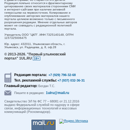
Редакция лояльно относится к фрагментарному
цитированию своих материалов сторонними СМИ
и интернет-сайтами при наличии активной
гиперссылки на первоисточник. Копирование и
опубликование авторских материалов нашего
портала целиком возможно только с письменного
разрешения редакции. Мнение отдельных авторов
может не совпадать с редакционной политикой
портала.
Учредитель ООО "ЦКП". ИНН 7325140148, ОГРН
1157325006475
Юр. адрес:
432011,
Ульяновская область,
г.
Ульяновск,
ул. Радищева, д. 8, оф.28
© 2013-2026.
"Первый ульяновский
портал" 1UL.RU
18+
Редакция портала:
+7 (929) 796-32-68
Тел. рекламной службы:
+7 (937) 032-36-31
Главный редактор:
Богдан Т.С.
1ulru@mail.ru
Пишите в редакцию:
Свидетельство ЭЛ № ФС 77 – 68081 от 21.12.2016
выдано Федеральной службой по надзору в сфере
связи, информационных технологий и массовых
коммуникаций (Роскомнадзор).