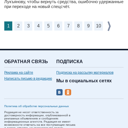
Лукъянову, чтобы вернуть средства, ошибочно удержанные
при переходе на новый спецсчёт.
1
2
3
4
5
6
7
8
9
10
ОБРАТНАЯ СВЯЗЬ
ПОДПИСКА
Реклама на сайте
Подписка на рассылку материалов
Написать письмо в редакцию
Мы в социальных сетях
Политика об обработке персональных данных
Редакция не несет ответственность за
достоверность информации, опубликованной в
рекламных объявлениях и сообщениях
информационных агентств. Редакция не имеет
возможности отвечать на все поступающие письма
и давать справки, но старается это делать.