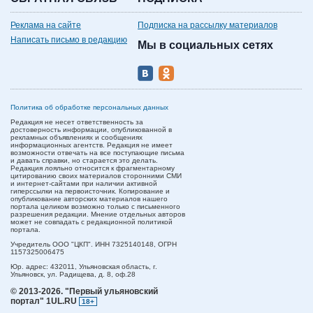
Реклама на сайте
Подписка на рассылку материалов
Написать письмо в редакцию
Мы в социальных сетях
Политика об обработке персональных данных
Редакция не несет ответственность за
достоверность информации, опубликованной в
рекламных объявлениях и сообщениях
информационных агентств. Редакция не имеет
возможности отвечать на все поступающие письма
и давать справки, но старается это делать.
Редакция лояльно относится к фрагментарному
цитированию своих материалов сторонними СМИ
и интернет-сайтами при наличии активной
гиперссылки на первоисточник. Копирование и
опубликование авторских материалов нашего
портала целиком возможно только с письменного
разрешения редакции. Мнение отдельных авторов
может не совпадать с редакционной политикой
портала.
Учредитель ООО "ЦКП". ИНН 7325140148, ОГРН
1157325006475
Юр. адрес:
432011,
Ульяновская область,
г.
Ульяновск,
ул. Радищева, д. 8, оф.28
© 2013-2026.
"Первый ульяновский
портал" 1UL.RU
18+