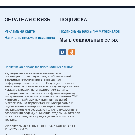
ОБРАТНАЯ СВЯЗЬ
ПОДПИСКА
Реклама на сайте
Подписка на рассылку материалов
Написать письмо в редакцию
Мы в социальных сетях
Политика об обработке персональных данных
Редакция не несет ответственность за
достоверность информации, опубликованной в
рекламных объявлениях и сообщениях
информационных агентств. Редакция не имеет
возможности отвечать на все поступающие письма
и давать справки, но старается это делать.
Редакция лояльно относится к фрагментарному
цитированию своих материалов сторонними СМИ
и интернет-сайтами при наличии активной
гиперссылки на первоисточник. Копирование и
опубликование авторских материалов нашего
портала целиком возможно только с письменного
разрешения редакции. Мнение отдельных авторов
может не совпадать с редакционной политикой
портала.
Учредитель ООО "ЦКП". ИНН 7325140148, ОГРН
1157325006475