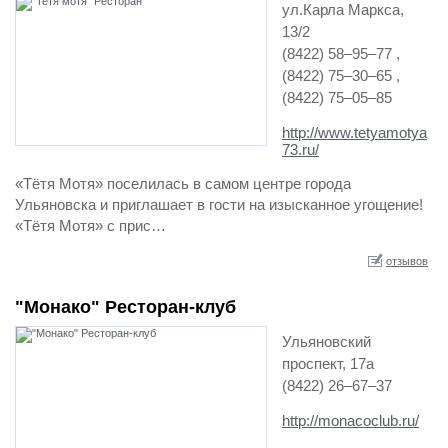
ул.Карла Маркса,
13/2
(8422) 58‒95‒77 ,
(8422) 75‒30‒65 ,
(8422) 75‒05‒85
http://www.tetyamotya
73.ru/
«Тётя Мотя» поселилась в самом центре города
Ульяновска и приглашает в гости на изысканное угощение!
«Тётя Мотя» с прис…
отзывов
"Монако" Ресторан-клуб
Ульяновский
проспект, 17а
(8422) 26‒67‒37
http://monacoclub.ru/