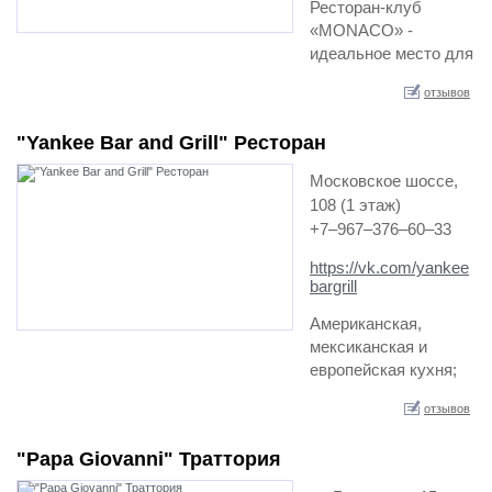
Ресторан-клуб
«MONACO» -
идеальное место для
романтического
отзывов
ужина с любимым
человеком,
"Yankee Bar and Grill" Ресторан
празднования дня
рождения, провед…
Московское шоссе,
108 (1 этаж)
+7‒967‒376‒60‒33
https://vk.com/yankee
bargrill
Американская,
мексиканская и
европейская кухня;
Гриль меню;
отзывов
Просторный зал на
200 посадочных
"Papa Giovanni" Траттория
мест; Своя
пивоварня с в…