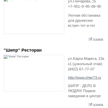
ул.Гончарова, 15
+7‒951‒0‒95‒08‒90
Уютная обстановка
для дружеских
встреч тет-а-тет
(есть изолированные
кабинки), небольших
отзывов
совещаний
(отдельный зал, в
"Шипр" Ресторан
ко…
ул.Карла Маркса, 13а
к1 (цокольный этаж)
(8422) 67‒77‒07
http://www.shipr73.ru
ШИПР - ДЕЛО В
ЛЮДЯХ! Первое
заведение в центре
города Ульяновска с
отзывов
количеством