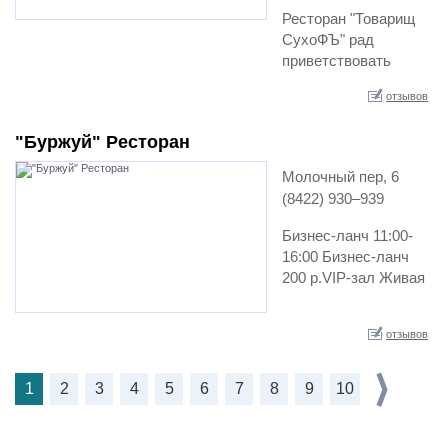
Ресторан "Товарищ
СухоФЪ" рад
приветствовать
своих Гостей с 12:00
отзывов
до 02:00 ежедневно.
Неповторимый шарм
"Буржуй" Ресторан
Востока очаро…
Молочный пер, 6
(8422) 930‒939
Бизнес-ланч 11:00-
16:00 Бизнес-ланч
200 р.VIP-зал Живая
музыка Еда с собой
Средний чек 1000 р.
отзывов
…
1
2
3
4
5
6
7
8
9
10