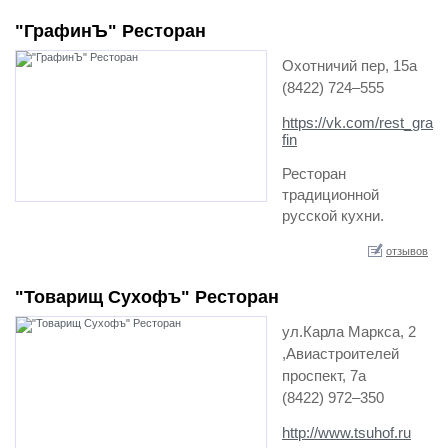
посадочных мест до
"ГрафинЪ" Ресторан
300 человек! «Сове…
Охотничий пер, 15а
(8422) 724‒555
https://vk.com/rest_gra
fin
Ресторан
традиционной
русской кухни.
Приготовление блюд
отзывов
происходит в русской
печи и на
"Товарищ Сухофъ" Ресторан
классическом
мангале , что
ул.Карла Маркса, 2
неумол…
,Авиастроителей
проспект, 7а
(8422) 972‒350
http://www.tsuhof.ru