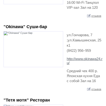
16:00 Wi-Fi Танцпол
VIP-зал Зал на 120
мест Спортивные
отзывов
трансляции Еда с
собой Винная карта
"Okinawa" Cуши-бар
Живая музык…
ул.Гончарова, 7
;ул.Камышинская, 25
к1
(8422) 956‒959
http://www.okinawa24.r
u/
Средний чек 400 р.
Японская кухня Еда
с собой Зал на 16
мест…
отзывов
"Тетя мотя" Ресторан