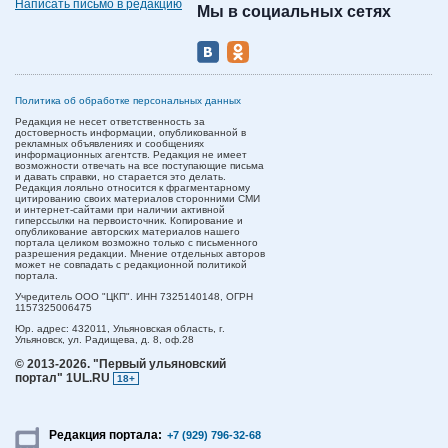
Написать письмо в редакцию
Мы в социальных сетях
Политика об обработке персональных данных
Редакция не несет ответственность за
достоверность информации, опубликованной в
рекламных объявлениях и сообщениях
информационных агентств. Редакция не имеет
возможности отвечать на все поступающие письма
и давать справки, но старается это делать.
Редакция лояльно относится к фрагментарному
цитированию своих материалов сторонними СМИ
и интернет-сайтами при наличии активной
гиперссылки на первоисточник. Копирование и
опубликование авторских материалов нашего
портала целиком возможно только с письменного
разрешения редакции. Мнение отдельных авторов
может не совпадать с редакционной политикой
портала.
Учредитель ООО "ЦКП". ИНН 7325140148, ОГРН
1157325006475
Юр. адрес:
432011,
Ульяновская область,
г.
Ульяновск,
ул. Радищева, д. 8, оф.28
© 2013-2026.
"Первый ульяновский
портал" 1UL.RU
18+
Редакция портала:
+7 (929) 796-32-68