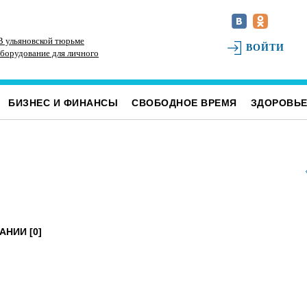
 В ульяновской тюрьме
В Ульяновской области почти удвоили
Пл
ВОЙТИ
оборудование для личного
производство мяса и растительного масла
пр
БИЗНЕС И ФИНАНСЫ
СВОБОДНОЕ ВРЕМЯ
ЗДОРОВЬ
АНИИ [0]