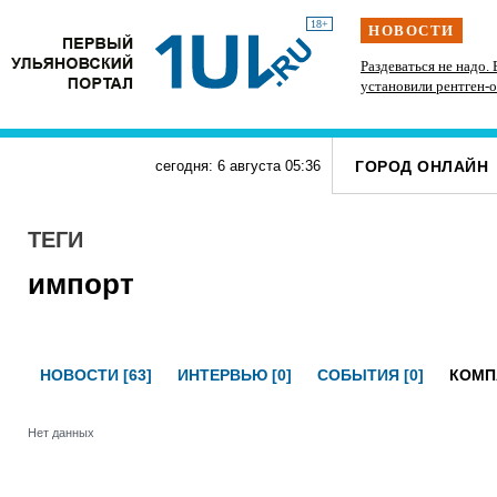
18+
НОВОСТИ
к
Спустя восемь дет в ульяновский суд вернули
Раздеваться не надо.
дело по 80 эпизодам автоподстав в отношении
установили рентген-
30 обвиняемых
досмотра
ГОРОД ОНЛАЙН
сегодня: 6 августа
05
:
36
ТЕГИ
импорт
НОВОСТИ [63]
ИНТЕРВЬЮ [0]
СОБЫТИЯ [0]
КОМП
Нет данных