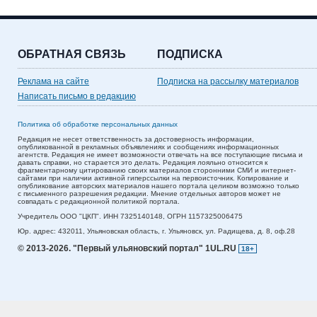
ОБРАТНАЯ СВЯЗЬ
ПОДПИСКА
Реклама на сайте
Подписка на рассылку материалов
Написать письмо в редакцию
Политика об обработке персональных данных
Редакция не несет ответственность за достоверность информации,
опубликованной в рекламных объявлениях и сообщениях информационных
агентств. Редакция не имеет возможности отвечать на все поступающие письма и
давать справки, но старается это делать. Редакция лояльно относится к
фрагментарному цитированию своих материалов сторонними СМИ и интернет-
сайтами при наличии активной гиперссылки на первоисточник. Копирование и
опубликование авторских материалов нашего портала целиком возможно только
с письменного разрешения редакции. Мнение отдельных авторов может не
совпадать с редакционной политикой портала.
Учредитель ООО "ЦКП". ИНН 7325140148, ОГРН 1157325006475
Юр. адрес:
432011,
Ульяновская область,
г. Ульяновск,
ул. Радищева, д. 8, оф.28
© 2013-2026.
"Первый ульяновский портал" 1UL.RU
18+